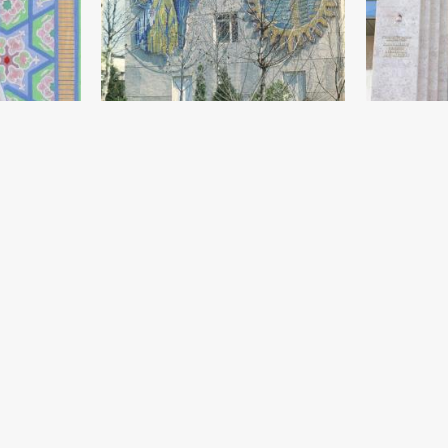
Мозаика на стене здания
Орнаментал
Ташкенского сельско-хозяственного
фасаде муз
техникума
Бехзода
Садик Рахманов
Садик Рахма
Мозаика - 1984 год
Керамика - 2
Красавица
Грусть
Садик Рахманов
Садик Рахма
год
Дерево (22x16) - 1995 год
Дерево (37x27