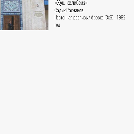
«Хуш келибсиз»
Садик Рахманов
Настенная роспись / фреска (3x6) - 1982
год
ьная керамика на
ея Камолиддина
нов
006 год
нов
) - 1995 год