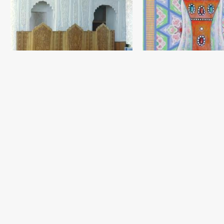
Росписи из серии «К празднику»
Садик Рахманов
Настенная роспись / фреска - 1986 год
Портрет Чингиза Ахмарова
Портрет Биби Ханым
Садик Рахманов
Садик Рахманов
Дерево (43x22) - 2000 год
Холст, темпера (90x55) - 0 