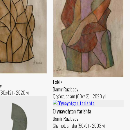
Eskiz
v
Damir Ruzibaev
(60x42) - 2020 yil
Qog‘oz, qalam (60x42) - 2020 yil
O‘ynayotgan farishta
Damir Ruzibaev
Shamot, shisha (50x9) - 2003 yil