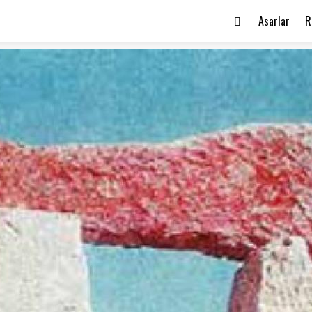
Asarlar
R