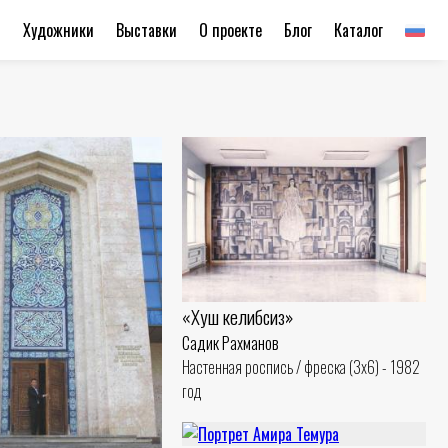
ы
Художники
Выставки
О проекте
Блог
Каталог
«Хуш келибсиз»
Садик Рахманов
Настенная роспись / фреска (3x6) - 1982
год