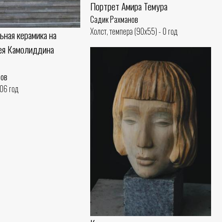
Портрет Амира Темура
Садик Рахманов
Холст, темпера (90x55) - 0 год
ьная керамика на
ея Камолиддина
нов
006 год