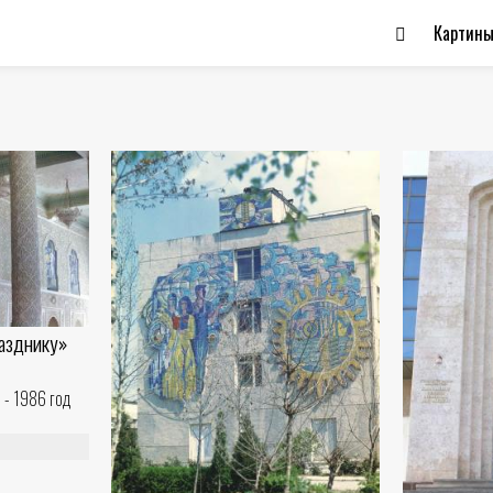
Картин
разднику»
 - 1986 год