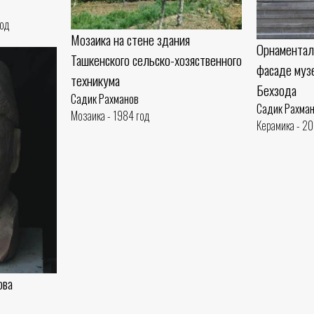
год
Мозаика на стене здания
Орнаментал
Ташкенского сельско-хозяственного
фасаде муз
техникума
Бехзода
Садик Рахманов
Садик Рахма
Мозаика - 1984 год
Керамика - 2
ова