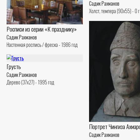
Садик Рахманов
Холст, темпера (90x55) - 0 
Росписи из серии «К празднику»
Садик Рахманов
Настенная роспись / фреска - 1986 год
Грусть
Садик Рахманов
Дерево (37x27) - 1995 год
Портрет Чингиза Ахмар
Садик Рахманов