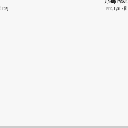
Дамир Рузыб
8 год
Гипс, гуашь (