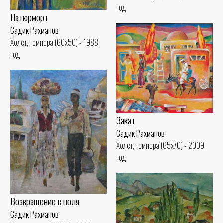
год
Натюрморт
Садик Рахманов
Холст, темпера (60x50) - 1988
год
Закат
Садик Рахманов
Холст, темпера (65x70) - 2009
год
Возвращение с поля
Садик Рахманов