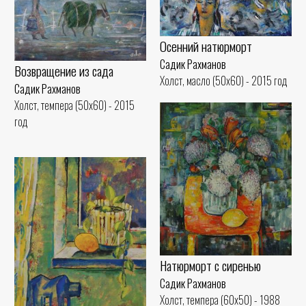
Осенний натюрморт
Садик Рахманов
Возвращение из сада
Холст, масло (50x60) - 2015 год
Садик Рахманов
Холст, темпера (50x60) - 2015
год
Натюрморт с сиренью
Садик Рахманов
Холст, темпера (60x50) - 1988