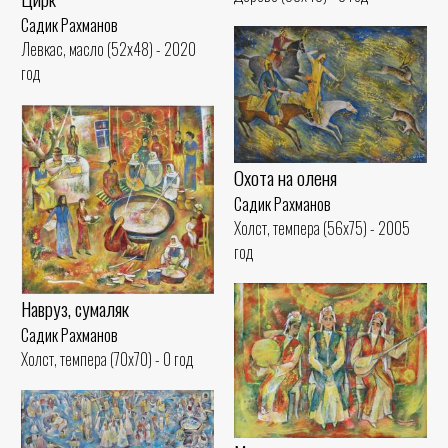
Садик Рахманов
Левкас, масло (52x48) - 2020
год
Охота на оленя
Садик Рахманов
Холст, темпера (56x75) - 2005
год
Навруз, сумаляк
Садик Рахманов
Холст, темпера (70x70) - 0 год