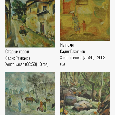
Из поля
Старый город
Садик Рахманов
Холст, темпера (75x90) - 2008
Садик Рахманов
год
Холст, масло (60x50) - 0 год