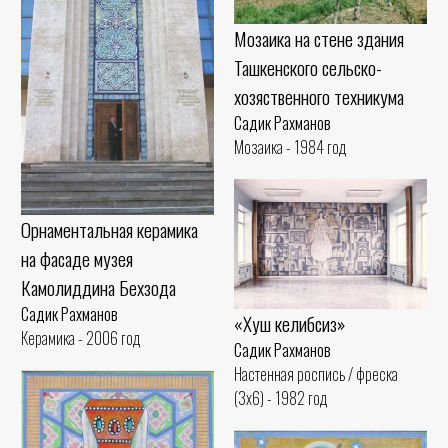
Мозаика на стене здания
Ташкенского сельско-
хозяственного техникума
Садик Рахманов
Мозаика - 1984 год
Орнаментальная керамика
на фасаде музея
Камолиддина Бехзода
Садик Рахманов
«Хуш келибсиз»
Керамика - 2006 год
Садик Рахманов
Настенная роспись / фреска
(3x6) - 1982 год