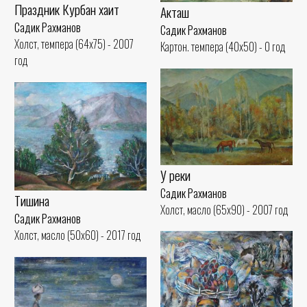
Праздник Курбан хаит
Акташ
Садик Рахманов
Садик Рахманов
Холст, темпера (64x75) - 2007
Картон. темпера (40x50) - 0 год
год
У реки
Садик Рахманов
Тишина
Холст, масло (65x90) - 2007 год
Садик Рахманов
Холст, масло (50x60) - 2017 год