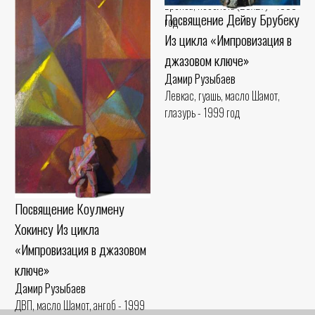
Бронза, позолота (29x27) - 1999
Посвящение Дейву Брубеку
год
Из цикла «Импровизация в
джазовом ключе»
Дамир Рузыбаев
Посвящение Лестеру Янгу
Левкас, гуашь, масло Шамот,
Из цикла «Импровизация в
глазурь - 1999 год
джазовом ключе»
Дамир Рузыбаев
ДВП, масло Шамот, ангоб - 1999
год
Посвящение Коулмену
Хокинсу Из цикла
«Импровизация в джазовом
ключе»
Дамир Рузыбаев
ДВП, масло Шамот, ангоб - 1999