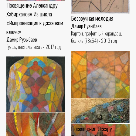
Посвящение Александру
Хабирханову Из цикла
Беззвучная мелодия
«Импровизация в джазовом
Дамир Рузыбаев
ключе»
Картон, графитный карандаш,
Дамир Рузыбаев
белила (78x54) - 2013 год
Гуашь, пастель, медь - 2017 год
Посвящение Оскару