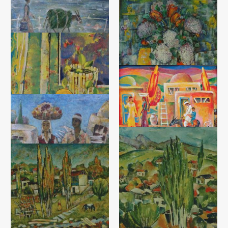
Тишина
Садик Рахманов
Осенний натюрморт
Холст, масло (50x60) - 2017 год
Садик Рахманов
Возвращение из сада
Холст, масло (50x60) - 2015 год
Садик Рахманов
Холст, темпера (50x60) - 2015
год
Натюрморт с сиренью
Садик Рахманов
Холст, темпера (60x50) - 1988
год
Натюрморт
Закат
Садик Рахманов
Садик Рахманов
Холст, темпера (60x50) - 1988
Холст, темпера (65x70) - 2009
год
год
Возвращение с поля