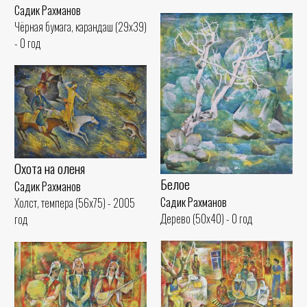
Садик Рахманов
Чёрная бумага, карандаш (29x39)
- 0 год
Охота на оленя
Белое
Садик Рахманов
Садик Рахманов
Холст, темпера (56x75) - 2005
Дерево (50x40) - 0 год
год