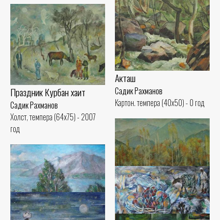
Акташ
Праздник Курбан хаит
Садик Рахманов
Картон. темпера (40x50) - 0 год
Садик Рахманов
Холст, темпера (64x75) - 2007
год
У реки
Садик Рахманов
Холст, масло (65x90) - 2007 год