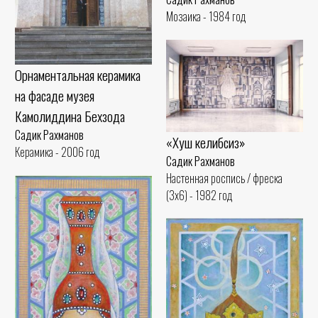
Мозаика - 1984 год
Орнаментальная керамика
на фасаде музея
Камолиддина Бехзода
Садик Рахманов
«Хуш келибсиз»
Керамика - 2006 год
Садик Рахманов
Настенная роспись / фреска
(3x6) - 1982 год