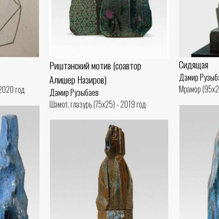
Сидящая
Риштанский мотив (соавтор
Дамир Рузыб
Алишер Назиров)
Мрамор (95x2
 2020 год
Дамир Рузыбаев
Шамот, глазурь (75x25) - 2019 год