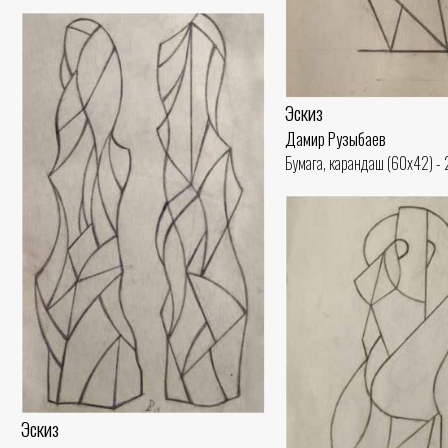
Эскиз
Дамир Рузыбаев
Бумага, карандаш (60x42) -
Эскиз