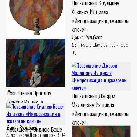
Посвящение Коулмену
Картон, пастель Шамот, гуашь -
Хокинсу Из цикла
1990 год
«Импровизация в джазовом
ключе»
Дамир Рузыбаев
Посвящение Билли
ДВП, масло Шамот, ангоб - 1999
Холидей. Из цикла
год
«Импровизация в джазовом
ключе»
Дамир Рузыбаев
Холст, масло Шамот, ангоб - 1999
год
Посвящение Эрроллу
Посвящение Джерри
Гарнеру Из цикла
Маллигану Из цикла
«Импровизация в джазовом
«Импровизация в джазовом
ключе»
ключе»
Дамир Рузыбаев
Посвящение Сиднею Беше
Дамир Рузыбаев
Холст, масло Шамот, ангоб - 1994