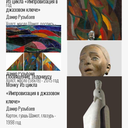
Из цикла «Импровизация в
Картон, левкас Шамот, ангоб -
год
1994 год
джазовом ключе»
Дамир Рузыбаев
Холст, масло Шамот, роспись -
1994 год
Обертоны
Диззи Гиллеспи Из цикла
Дамир Рузыбаев
Посвящение Телониусу
«Импровизация в джазовом
Холст, масло (58x78) - 2015 год
Монку Из цикла
ключе»
«Импровизация в джазовом
Дамир Рузыбаев
ключе»
Холст, масло Шамот, ангобы,
роспись - 1993 год
Дамир Рузыбаев
Картон, гуашь Шамот, глазурь -
1998 год