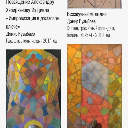
Посвящение Александру
Хабирханову Из цикла
Беззвучная мелодия
«Импровизация в джазовом
Дамир Рузыбаев
ключе»
Картон, графитный карандаш,
Дамир Рузыбаев
белила (78x54) - 2013 год
Гуашь, пастель, медь - 2017 год