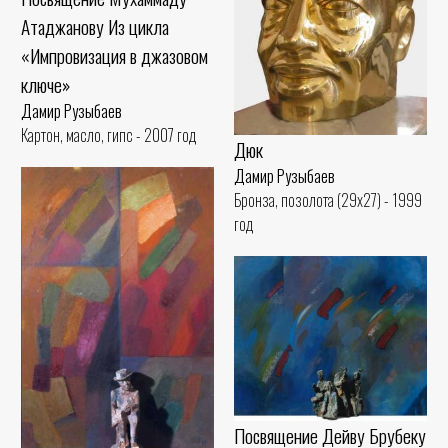
Атаджанову Из цикла
«Импровизация в джазовом
ключе»
Дамир Рузыбаев
Картон, масло, гипс - 2007 год
Дюк
Дамир Рузыбаев
Бронза, позолота (29x27) - 1999
год
Посвящение Дейву Брубеку