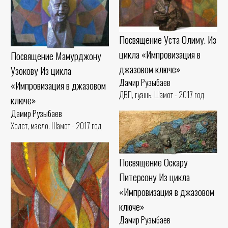
Посвящение Уста Олиму. Из
цикла «Импровизация в
Посвящение Мамурджону
джазовом ключе»
Узокову Из цикла
Дамир Рузыбаев
«Импровизация в джазовом
ДВП, гуашь. Шамот - 2017 год
ключе»
Дамир Рузыбаев
Холст, масло. Шамот - 2017 год
Посвящение Оскару
Питерсону Из цикла
«Импровизация в джазовом
ключе»
Дамир Рузыбаев