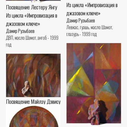
Из цикла «Импровизация в
Посвящение Лестеру Янгу
джазовом ключе»
Из цикла «Импровизация в
Дамир Рузыбаев
джазовом ключе»
Левкас, гуашь, масло Шамот,
Дамир Рузыбаев
глазурь - 1999 год
ДВП, масло Шамот, ангоб - 1999
год
Посвящение Майлзу Дэвису
Из цикла «Импровизация в
джазовом ключе»
Дамир Рузыбаев