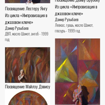
Из цикла «Импровизация в
Посвящение Лестеру Янгу
джазовом ключе»
Из цикла «Импровизация в
Дамир Рузыбаев
джазовом ключе»
Левкас, гуашь, масло Шамот,
Дамир Рузыбаев
глазурь - 1999 год
ДВП, масло Шамот, ангоб - 1999
год
Посвящение Майлзу Дэвису
Из цикла «Импровизация в
джазовом ключе»