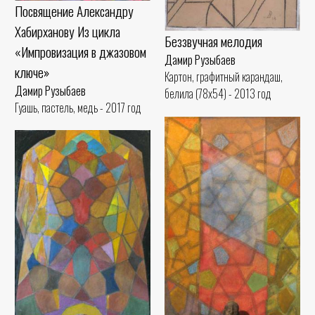
Посвящение Александру
Хабирханову Из цикла
Беззвучная мелодия
«Импровизация в джазовом
Дамир Рузыбаев
ключе»
Картон, графитный карандаш,
Дамир Рузыбаев
белила (78x54) - 2013 год
Гуашь, пастель, медь - 2017 год