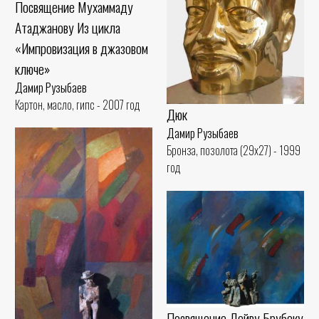
Посвящение Мухаммаду
Атаджанову Из цикла
«Импровизация в джазовом
ключе»
Дамир Рузыбаев
Картон, масло, гипс - 2007 год
Дюк
Дамир Рузыбаев
Бронза, позолота (29x27) - 1999
год
Посвящение Дейву Брубеку