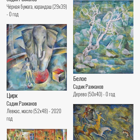
Чёрная бумага, карандаш (29x39)
- 0 год
Белое
Садик Рахманов
Дерево (50x40) - 0 год
Цирк
Садик Рахманов
Левкас, масло (52x48) - 2020
год