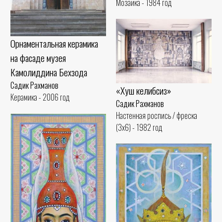
Мозаика - 1984 год
Орнаментальная керамика
на фасаде музея
Камолиддина Бехзода
Садик Рахманов
«Хуш келибсиз»
Керамика - 2006 год
Садик Рахманов
Настенная роспись / фреска
(3x6) - 1982 год