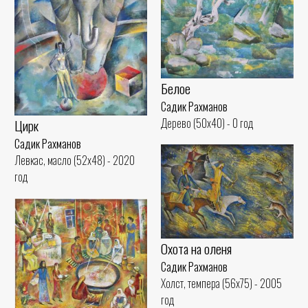
Белое
Садик Рахманов
Дерево (50x40) - 0 год
Цирк
Садик Рахманов
Левкас, масло (52x48) - 2020
год
Охота на оленя
Садик Рахманов
Холст, темпера (56x75) - 2005
год