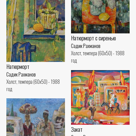
Натюрморт с сиренью
Садик Рахманов
Холст, темпера (60x50) - 1988
год
Натюрморт
Садик Рахманов
Холст, темпера (60x50) - 1988
год
Закат