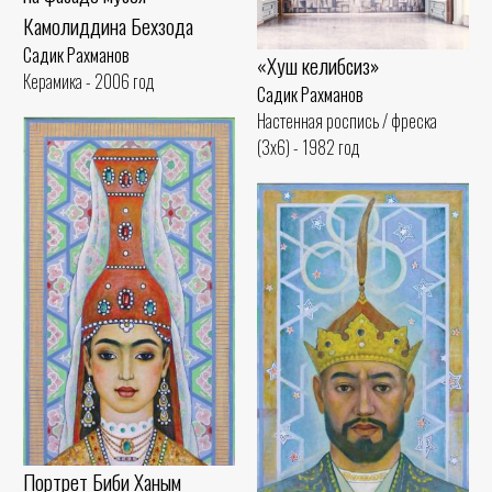
Камолиддина Бехзода
Садик Рахманов
«Хуш келибсиз»
Керамика - 2006 год
Садик Рахманов
Настенная роспись / фреска
(3x6) - 1982 год
Портрет Биби Ханым