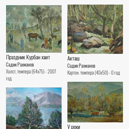
Праздник Курбан хаит
Акташ
Садик Рахманов
Садик Рахманов
Холст, темпера (64x75) - 2007
Картон. темпера (40x50) - 0 год
год
У реки