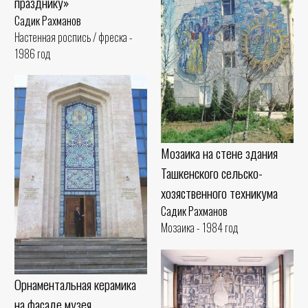
празднику»
Садик Рахманов
Настенная роспись / фреска -
1986 год
Мозаика на стене здания
Ташкенского сельско-
хозяственного техникума
Садик Рахманов
Мозаика - 1984 год
Орнаментальная керамика
на фасаде музея