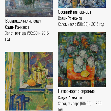
Осенний натюрморт
Садик Рахманов
Возвращение из сада
Холст, масло (50x60) - 2015 год
Садик Рахманов
Холст, темпера (50x60) - 2015
год
Натюрморт с сиренью
Садик Рахманов
Холст, темпера (60x50) - 1988
год