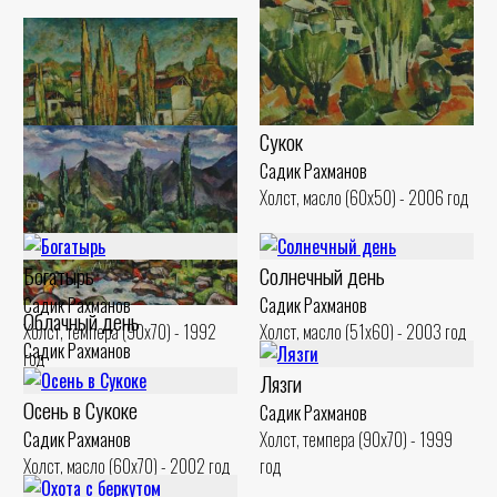
Сукок
Садик Рахманов
Холст, масло (60x50) - 2006 год
Тополя Сукока
Садик Рахманов
Богатырь
Солнечный день
Холст, масло (50x60) - 2000 год
Садик Рахманов
Садик Рахманов
Облачный день
Холст, темпера (90x70) - 1992
Холст, масло (51x60) - 2003 год
Садик Рахманов
год
Холст, масло (50x60) - 2000 год
Лязги
Осень в Сукоке
Садик Рахманов
Садик Рахманов
Холст, темпера (90x70) - 1999
Холст, масло (60x70) - 2002 год
год