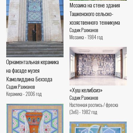
Мозаика на стене здания
Ташкенского сельско-
хозяственного техникума
Садик Рахманов
Мозаика - 1984 год
Орнаментальная керамика
на фасаде музея
Камолиддина Бехзода
Садик Рахманов
«Хуш келибсиз»
Керамика - 2006 год
Садик Рахманов
Настенная роспись / фреска
(3x6) - 1982 год