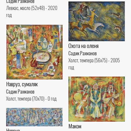
Садик Рахманов
Левкас, масло (52x48) - 2020
год
Охота на оленя
Садик Рахманов
Холст, темпера (56x75) - 2005
год
Навруз, сумаляк
Садик Рахманов
Холст, темпера (70x70) - 0 год
Маком
Навруз