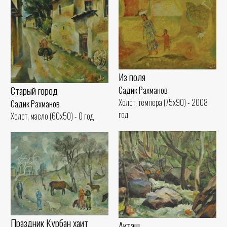
Из поля
Старый город
Садик Рахманов
Холст, темпера (75x90) - 2008
Садик Рахманов
год
Холст, масло (60x50) - 0 год
Праздник Курбан хаит
Акташ