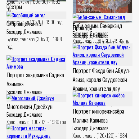
Холст, акрил (100x100) - 1992
Сёстры
год
Баходир Джалалов
Холст, акрил (76x76) - 1996 год
Скорбящий ангел
Биби-ханым. Самарканд
Проводы
Баходир Джалалов
Баходир Джалалов
Баходир Джалалов
Бумага, темпера (30x70) - 1988
Холст, масло (80x60) - 1993 год
Бумага, темпера (66x51) - 1989
год
год
Портрет Фахда бин Абдул-
Портрет академика Садика
Азиза, короля Саудовской
Азимова
Аравии, хранителя дву
Баходир Джалалов
Баходир Джалалов
Холст, масло (60x80) - 1998 год
Холст, масло (120x90) - 1992 год
Многоликий Джейхун
Портрет кинорежиссёра
Баходир Джалалов
Малика Каюмова
Холст, масло (100x92) - 1980 год
Баходир Джалалов
Холст, масло (120x120) - 1984