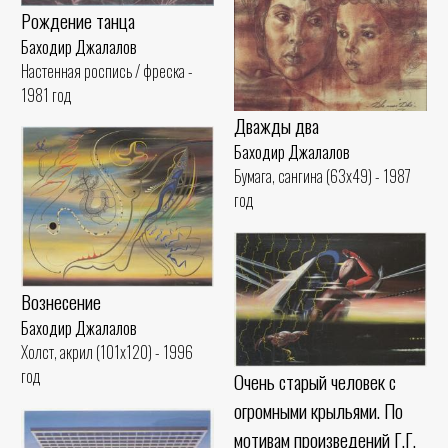
Рождение танца
Баходир Джалалов
Настенная роспись / фреска -
1981 год
Дважды два
Баходир Джалалов
Бумага, сангина (63x49) - 1987
год
Вознесение
Баходир Джалалов
Холст, акрил (101x120) - 1996
год
Очень старый человек с
огромными крыльями. По
мотивам произведений Г.Г.