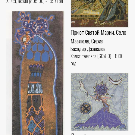
Холст, акрил (80x100) - 1997 год
Приют Святой Марии. Село
Маалюля, Сирия
Баходир Джалалов
Холст, темпера (60x80) - 1990
год