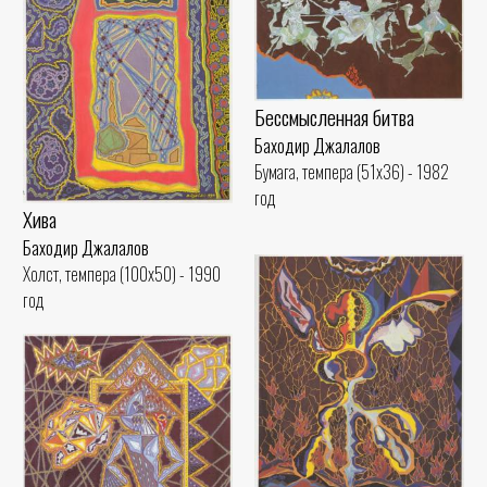
Бессмысленная битва
Баходир Джалалов
Бумага, темпера (51x36) - 1982
год
Хива
Баходир Джалалов
Холст, темпера (100x50) - 1990
год