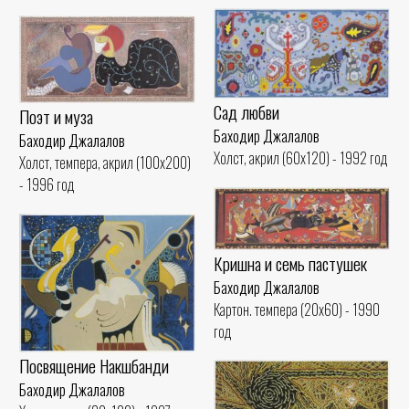
Сад любви
Поэт и муза
Баходир Джалалов
Баходир Джалалов
Холст, акрил (60x120) - 1992 год
Холст, темпера, акрил (100x200)
- 1996 год
Кришна и семь пастушек
Баходир Джалалов
Картон. темпера (20x60) - 1990
год
Посвящение Накшбанди
Баходир Джалалов