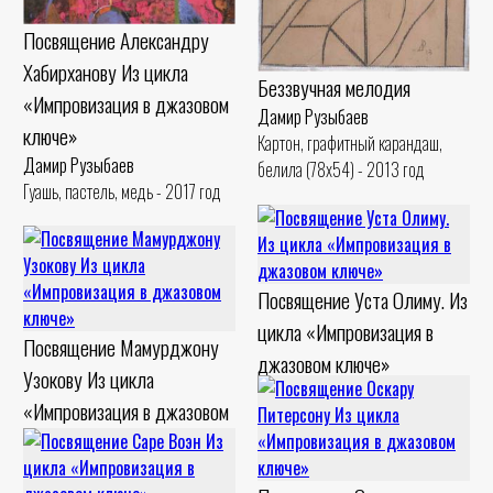
Посвящение Александру
Хабирханову Из цикла
Беззвучная мелодия
«Импровизация в джазовом
Дамир Рузыбаев
ключе»
Картон, графитный карандаш,
Дамир Рузыбаев
белила (78x54) - 2013 год
Гуашь, пастель, медь - 2017 год
Посвящение Уста Олиму. Из
цикла «Импровизация в
Посвящение Мамурджону
джазовом ключе»
Узокову Из цикла
Дамир Рузыбаев
«Импровизация в джазовом
ДВП, гуашь. Шамот - 2017 год
ключе»
Дамир Рузыбаев