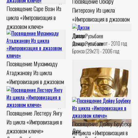
Посвящение Оскару
Холст, масло. Шамот - 2017 год
Посвящение Саре Воэн Из
Питерсону Из цикла
цикла «Импровизация в
«Импровизация в джазовом
джазовом ключе»
ключе»
Дамир Рузыбаев
Диззи
Дамир Рузыбаев
Холст, масло. Шамот - 2015 год
Фанера, гипс, шамот - 2010 год
Дамир Рузыбаев
Бронза (29x21) - 2006 год
Посвящение Мухаммаду
Атаджанову Из цикла
«Импровизация в джазовом
ключе»
Дамир Рузыбаев
Картон, масло, гипс - 2007 год
Посвящение Лестеру Янгу
Из цикла «Импровизация в
Посвящение Дейву Брубеку
Дюк
джазовом ключе»
Из цикла «Импровизация в