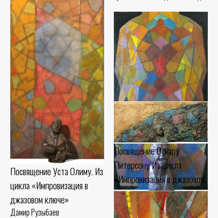
Посвящение Оскару
Питерсону Из цикла
Посвящение Уста Олиму. Из
«Импровизация в джазовом
цикла «Импровизация в
ключе»
Посвящение Мамурджону
джазовом ключе»
Дамир Рузыбаев
Узокову Из цикла
Дамир Рузыбаев
Фанера, гипс, шамот - 2010 год