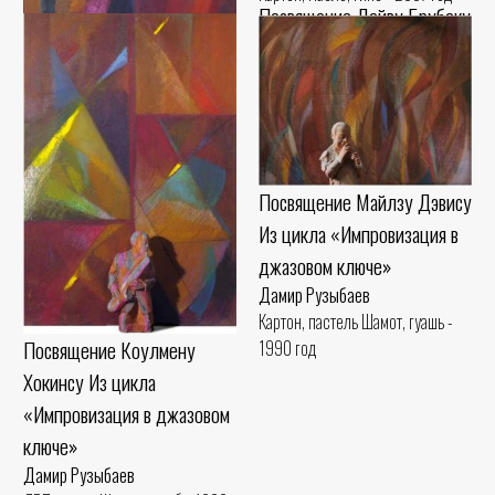
Посвящение Дейву Брубеку
Из цикла «Импровизация в
джазовом ключе»
Дамир Рузыбаев
Левкас, гуашь, масло Шамот,
Посвящение Лестеру Янгу
глазурь - 1999 год
Из цикла «Импровизация в
Посвящение Майлзу Дэвису
джазовом ключе»
Из цикла «Импровизация в
Дамир Рузыбаев
джазовом ключе»
ДВП, масло Шамот, ангоб - 1999
Дамир Рузыбаев
год
Картон, пастель Шамот, гуашь -
Посвящение Коулмену
1990 год
Хокинсу Из цикла
«Импровизация в джазовом
ключе»
Дамир Рузыбаев