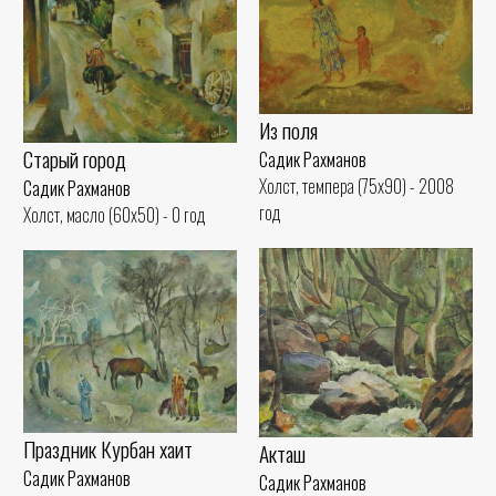
Из поля
Старый город
Садик Рахманов
Холст, темпера (75x90) - 2008
Садик Рахманов
год
Холст, масло (60x50) - 0 год
Праздник Курбан хаит
Акташ
Садик Рахманов
Садик Рахманов