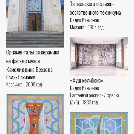
Ташкенского сельско-
хозяственного техникума
Садик Рахманов
Мозаика - 1984 год
Орнаментальная керамика
на фасаде музея
Камолиддина Бехзода
Садик Рахманов
«Хуш келибсиз»
Керамика - 2006 год
Садик Рахманов
Настенная роспись / фреска
(3x6) - 1982 год