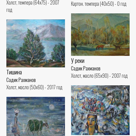
Холст, темпера (64x75) - 2007
Картон. темпера (40x50) - 0 год
год
У реки
Садик Рахманов
Тишина
Холст, масло (65x90) - 2007 год
Садик Рахманов
Холст, масло (50x60) - 2017 год