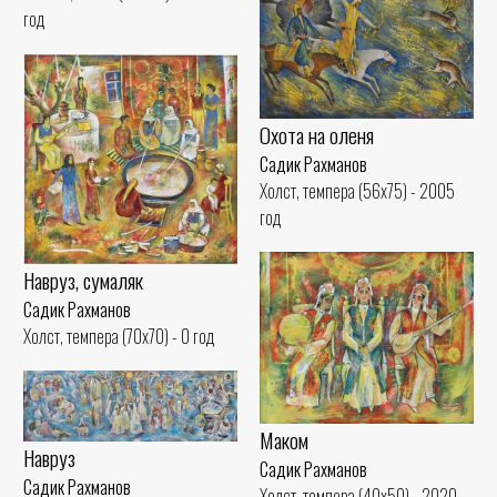
год
Охота на оленя
Садик Рахманов
Холст, темпера (56x75) - 2005
год
Навруз, сумаляк
Садик Рахманов
Холст, темпера (70x70) - 0 год
Маком
Навруз
Садик Рахманов
Садик Рахманов
Холст, темпера (40x50) - 2020