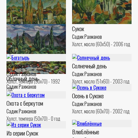
Сукок
Садик Рахманов
Холст, масло (60x50) - 2006 год
Тополя Сукока
Садик Рахманов
Богатырь
Солнечный день
Холст, масло (50x60) - 2000 год
Садик Рахманов
Садик Рахманов
Облачный день
Холст, темпера (90x70) - 1992
Холст, масло (51x60) - 2003 год
Садик Рахманов
год
Холст, масло (50x60) - 2000 год
Осень в Сукоке
Охота с беркутом
Садик Рахманов
Садик Рахманов
Холст, масло (60x70) - 2002 год
Холст, темпера (50x70) - 0 год
Влюблённые
Из серии Сукок