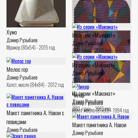
Хумо
Из серии «Макомат»
Дамир Рузыбаев
Дамир Рузыбаев
Мрамор (80x54) - 2015 год
ДВП, гуашь - 2015 год
Из серии «Макомат»
Мелос гор
Дамир Рузыбаев
Дамир Рузыбаев
ДВП, гуашь - 2015 год
Холст, масло (84x84) - 2012 год
Из серии «Макомат»
Чинар
Дамир Рузыбаев
Дамир Рузыбаев
ДВП, гуашь - 2015 год
Холст, масло (87x80) - 1994 год
Макет памятника А. Навои с
певицами
Макет памятника А. Навои
Дамир Рузыбаев
Дамир Рузыбаев
Бронза, масло (77x20) - 2013 год