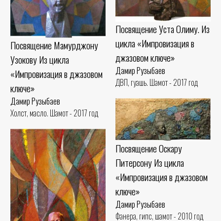
Посвящение Уста Олиму. Из
цикла «Импровизация в
Посвящение Мамурджону
джазовом ключе»
Узокову Из цикла
Дамир Рузыбаев
«Импровизация в джазовом
ДВП, гуашь. Шамот - 2017 год
ключе»
Дамир Рузыбаев
Холст, масло. Шамот - 2017 год
Посвящение Оскару
Питерсону Из цикла
«Импровизация в джазовом
ключе»
Дамир Рузыбаев
Фанера, гипс, шамот - 2010 год