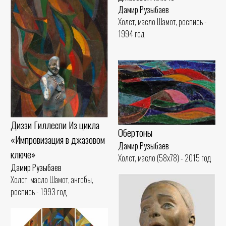
Дамир Рузыбаев
Холст, масло Шамот, роспись -
1994 год
Диззи Гиллеспи Из цикла
Обертоны
«Импровизация в джазовом
Дамир Рузыбаев
ключе»
Холст, масло (58x78) - 2015 год
Дамир Рузыбаев
Холст, масло Шамот, ангобы,
роспись - 1993 год