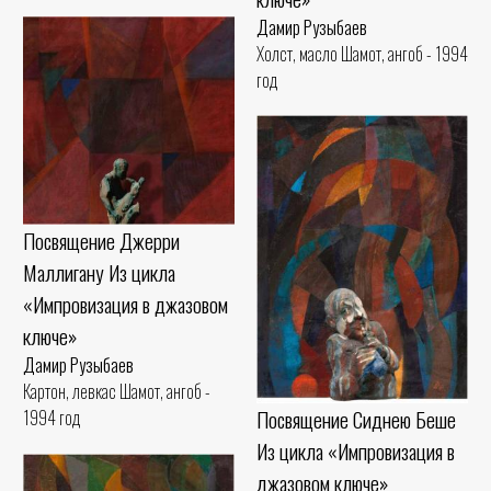
Дамир Рузыбаев
Холст, масло Шамот, ангоб - 1994
год
Посвящение Джерри
Маллигану Из цикла
«Импровизация в джазовом
ключе»
Дамир Рузыбаев
Картон, левкас Шамот, ангоб -
Посвящение Сиднею Беше
1994 год
Из цикла «Импровизация в
джазовом ключе»