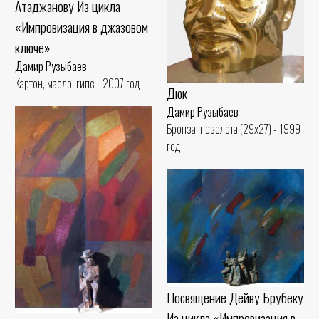
Атаджанову Из цикла
«Импровизация в джазовом
ключе»
Дамир Рузыбаев
Картон, масло, гипс - 2007 год
Дюк
Дамир Рузыбаев
Бронза, позолота (29x27) - 1999
год
Посвящение Дейву Брубеку
Из цикла «Импровизация в