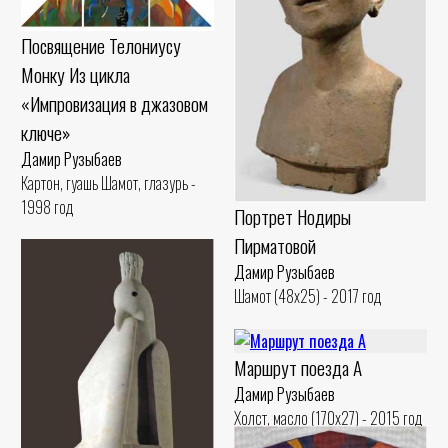
Посвящение Телониусу
Монку Из цикла
«Импровизация в джазовом
ключе»
Дамир Рузыбаев
Картон, гуашь Шамот, глазурь -
1998 год
Портрет Нодиры
Пирматовой
Дамир Рузыбаев
Шамот (48x25) - 2017 год
Маршрут поезда А
Дамир Рузыбаев
Холст, масло (170x27) - 2015 год