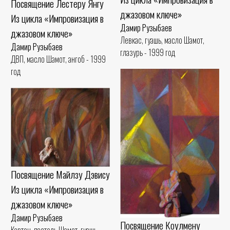
Посвящение Лестеру Янгу
джазовом ключе»
Из цикла «Импровизация в
Дамир Рузыбаев
джазовом ключе»
Левкас, гуашь, масло Шамот,
Дамир Рузыбаев
глазурь - 1999 год
ДВП, масло Шамот, ангоб - 1999
год
Посвящение Майлзу Дэвису
Из цикла «Импровизация в
джазовом ключе»
Дамир Рузыбаев
Посвящение Коулмену
Картон, пастель Шамот, гуашь -