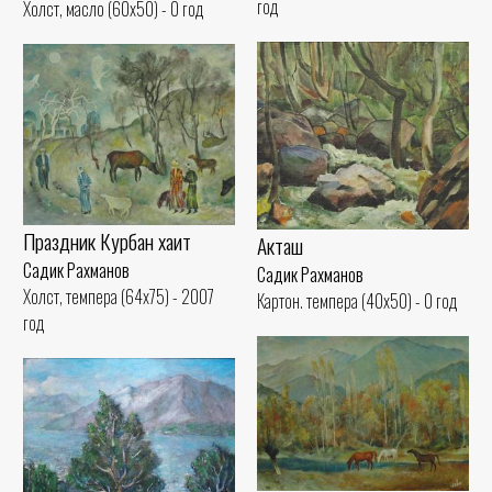
год
Холст, масло (60x50) - 0 год
Праздник Курбан хаит
Акташ
Садик Рахманов
Садик Рахманов
Холст, темпера (64x75) - 2007
Картон. темпера (40x50) - 0 год
год