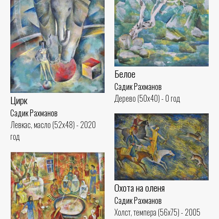
Белое
Садик Рахманов
Дерево (50x40) - 0 год
Цирк
Садик Рахманов
Левкас, масло (52x48) - 2020
год
Охота на оленя
Садик Рахманов
Холст, темпера (56x75) - 2005