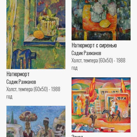
Натюрморт с сиренью
Садик Рахманов
Холст, темпера (60x50) - 1988
год
Натюрморт
Садик Рахманов
Холст, темпера (60x50) - 1988
год
Закат