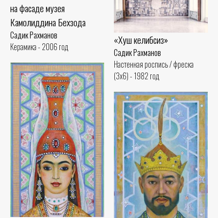
на фасаде музея
Камолиддина Бехзода
Садик Рахманов
«Хуш келибсиз»
Керамика - 2006 год
Садик Рахманов
Настенная роспись / фреска
(3x6) - 1982 год