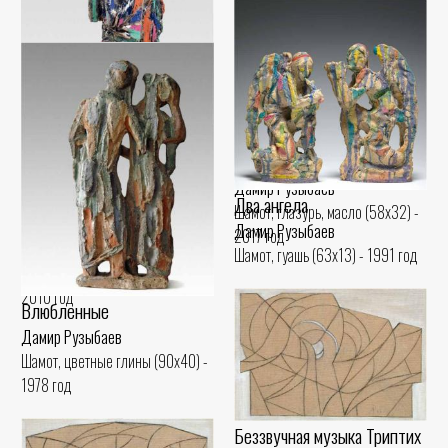
Трио
Дамир Рузыбаев
Два ангела
Шамот, глазурь, масло (58x32) -
Играющий ангел
Дамир Рузыбаев
2017 год
Дамир Рузыбаев
Шамот, гуашь (63x13) - 1991 год
Шамот, глазурь, масло (28x7) -
2010 год
Влюбленные
Дамир Рузыбаев
Шамот, цветные глины (90x40) -
1978 год
Беззвучная музыка Триптих