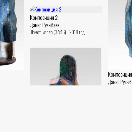
Композиция 2
Дамир Рузыбаев
Шамот, масло (37x16) - 2018 год
Композиция
Дамир Рузыб
0) - 2018 год
Шамот, масло 
В напряжен
Дамир Рузыб
Шамот, глазур