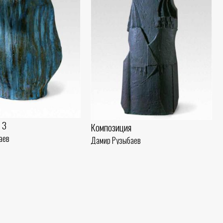
 3
Композиция
аев
Дамир Рузыбаев
(40x30) - 2018 год
Шамот, ангоб (79x30) - 2018 год
ии
аев
ь (40x16) - 2018 год