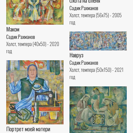
Охота на оленя
Садик Рахманов
Холст, темпера (56x75) - 2005
год
Маком
Садик Рахманов
Холст, темпера (40x50) - 2020
год
Навруз
Садик Рахманов
Холст, темпера (50x150) - 2021
год
Портрет моей матери