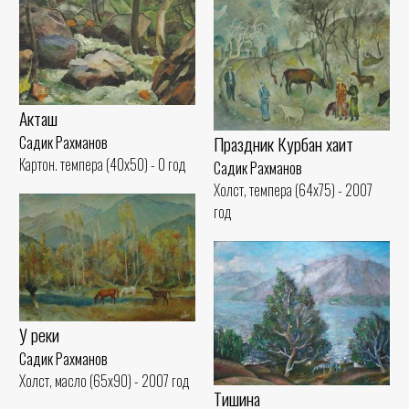
Акташ
Праздник Курбан хаит
Садик Рахманов
Картон. темпера (40x50) - 0 год
Садик Рахманов
Холст, темпера (64x75) - 2007
год
У реки
Садик Рахманов
Холст, масло (65x90) - 2007 год
Тишина