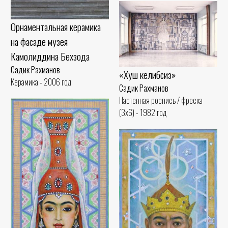
Орнаментальная керамика
на фасаде музея
Камолиддина Бехзода
Садик Рахманов
«Хуш келибсиз»
Керамика - 2006 год
Садик Рахманов
Настенная роспись / фреска
(3x6) - 1982 год