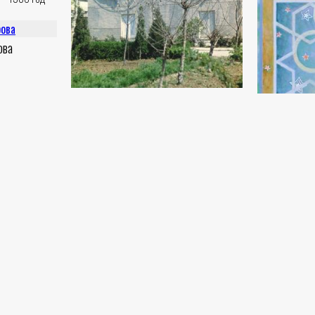
ова
Мозаика на стене здания
Ташкенского сельско-хозяственного
техникума
Садик Рахманов
Мозаика - 1984 год
Портрет Ам
Садик Рахма
Холст, темпер