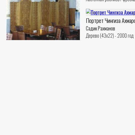
Портрет Чингиза Ахмар
Садик Рахманов
Дерево (43x22) - 2000 год
Росписи из серии «К празднику»
Садик Рахманов
Настенная роспись / фреска - 1986 год
Грусть
Садик Рахманов
Дерево (37x27) - 1995 год