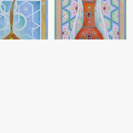
Портрет Биби Ханым
Садик Рахманов
Холст, темпера (90x55) - 0 год
ира Темура
нов
а (90x55) - 0 год