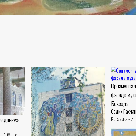
Орнаментал
фасаде муз
Бехзода
Садик Рахма
Керамика - 2
разднику»
 - 1986 год