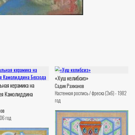
«Хуш келибсиз»
ьная керамика на
Садик Рахманов
ея Камолиддина
Настенная роспись / фреска (3x6) - 1982
год
нов
006 год