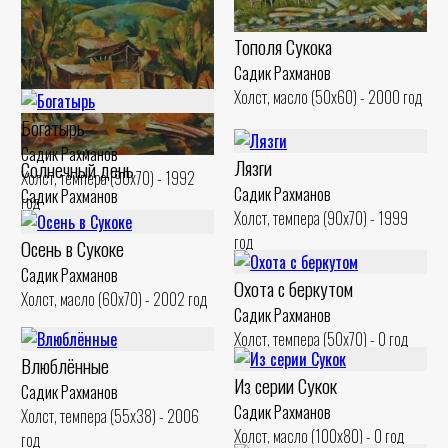
Тополя Сукока
Облачный день
Садик Рахманов
Холст, масло (50x60) - 2000 год
Садик Рахманов
Холст, масло (50x60) - 2000 год
Богатырь
Садик Рахманов
Лязги
Солнечный день
Холст, темпера (90x70) - 1992
Садик Рахманов
Садик Рахманов
год
Холст, темпера (90x70) - 1999
Холст, масло (51x60) - 2003 год
год
Осень в Сукоке
Садик Рахманов
Охота с беркутом
Холст, масло (60x70) - 2002 год
Садик Рахманов
Холст, темпера (50x70) - 0 год
Влюблённые
Из серии Сукок
Садик Рахманов
Садик Рахманов
Холст, темпера (55x38) - 2006
Холст, масло (100x80) - 0 год
год