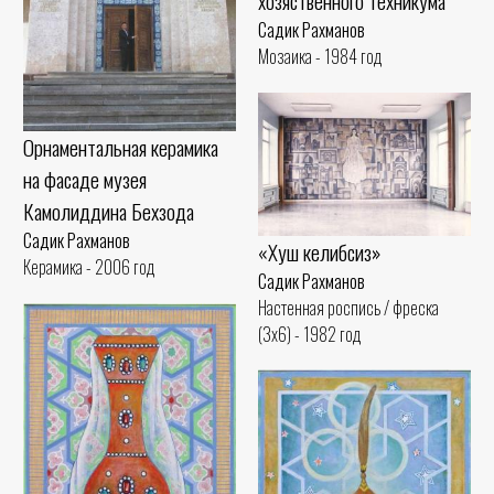
хозяственного техникума
Садик Рахманов
Мозаика - 1984 год
Орнаментальная керамика
на фасаде музея
Камолиддина Бехзода
Садик Рахманов
«Хуш келибсиз»
Керамика - 2006 год
Садик Рахманов
Настенная роспись / фреска
(3x6) - 1982 год