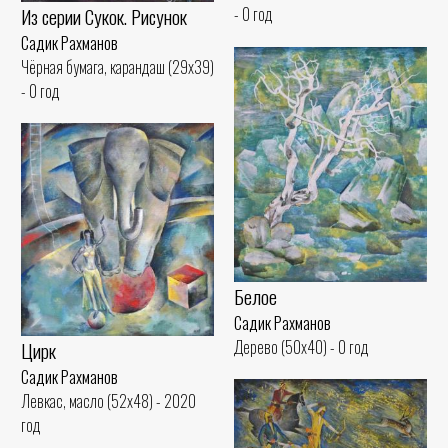
Из серии Сукок. Рисунок
- 0 год
Садик Рахманов
Чёрная бумага, карандаш (29x39)
- 0 год
Белое
Садик Рахманов
Дерево (50x40) - 0 год
Цирк
Садик Рахманов
Левкас, масло (52x48) - 2020
год