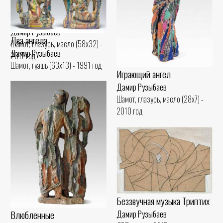
Амир Тимур
Трио
Дамир Рузыбаев
Шамот, глазурь (42x22) - 2015
Дамир Рузыбаев
Два ангела
год
Шамот, глазурь, масло (58x32) -
Дамир Рузыбаев
2017 год
Шамот, гуашь (63x13) - 1991 год
Играющий ангел
Дамир Рузыбаев
Шамот, глазурь, масло (28x7) -
2010 год
Беззвучная музыка Триптих
Влюбленные
Дамир Рузыбаев