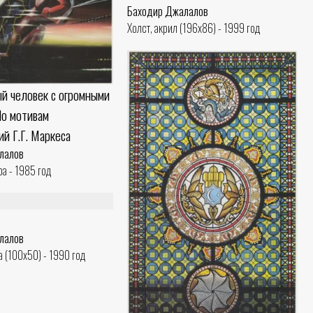
Баходир Джалалов
Холст, акрил (196x86) - 1999 год
ый человек с огромными
По мотивам
й Г.Г. Маркеса
лалов
ра - 1985 год
лалов
а (100x50) - 1990 год