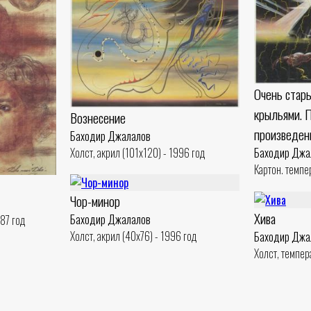
Очень стар
крыльями. 
Вознесение
произведени
Баходир Джалалов
Холст, акрил (101x120) - 1996 год
Баходир Джа
Картон. темпе
Чор-минор
Хива
Баходир Джалалов
987 год
Холст, акрил (40x76) - 1996 год
Баходир Джа
Холст, темпер