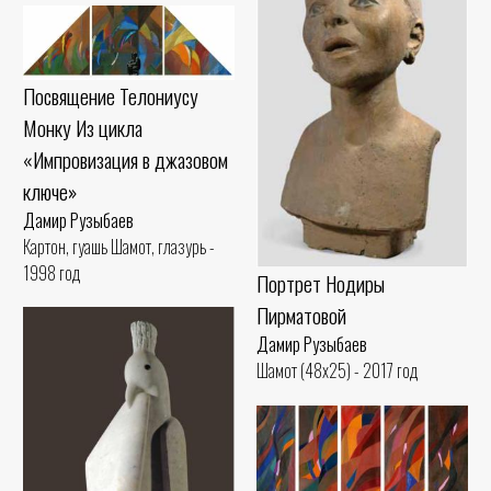
Посвящение Телониусу
Монку Из цикла
«Импровизация в джазовом
ключе»
Дамир Рузыбаев
Картон, гуашь Шамот, глазурь -
1998 год
Портрет Нодиры
Пирматовой
Дамир Рузыбаев
Шамот (48x25) - 2017 год