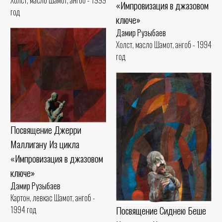
Холст, масло Шамот, ангоб - 1999
«Импровизация в джазовом
год
ключе»
Дамир Рузыбаев
Холст, масло Шамот, ангоб - 1994
год
Посвящение Джерри
Маллигану Из цикла
«Импровизация в джазовом
ключе»
Дамир Рузыбаев
Картон, левкас Шамот, ангоб -
Посвящение Сиднею Беше
1994 год