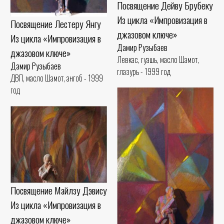
Посвящение Дейву Брубеку
Из цикла «Импровизация в
Посвящение Лестеру Янгу
джазовом ключе»
Из цикла «Импровизация в
Дамир Рузыбаев
джазовом ключе»
Левкас, гуашь, масло Шамот,
Дамир Рузыбаев
глазурь - 1999 год
ДВП, масло Шамот, ангоб - 1999
год
Посвящение Майлзу Дэвису
Из цикла «Импровизация в
джазовом ключе»