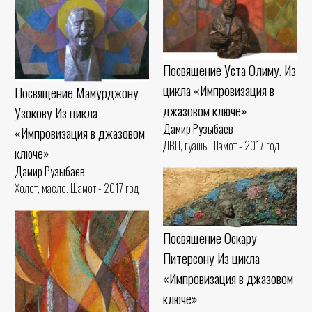
Посвящение Уста Олиму. Из
цикла «Импровизация в
Посвящение Мамурджону
джазовом ключе»
Узокову Из цикла
Дамир Рузыбаев
«Импровизация в джазовом
ДВП, гуашь. Шамот - 2017 год
ключе»
Дамир Рузыбаев
Холст, масло. Шамот - 2017 год
Посвящение Оскару
Питерсону Из цикла
«Импровизация в джазовом
ключе»