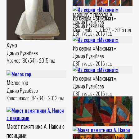
Маршрут поезда А
Из серии «Макомат»
Дамир Рузыбаев
Дамир Рузыбаев
Холст, масло (170x27) - 2015 год
ДВП, гуашь - 2015 год
Хумо
Из серии «Макомат»
Дамир Рузыбаев
Дамир Рузыбаев
Мрамор (80x54) - 2015 год
ДВП, гуашь - 2015 год
Из серии «Макомат»
Мелос гор
Дамир Рузыбаев
Дамир Рузыбаев
ДВП, гуашь - 2015 год
Холст, масло (84x84) - 2012 год
Макет памятника А. Навои с
певицами
Макет памятника А. Навои