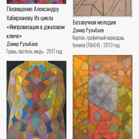
Посвящение Александру
Хабирханову Из цикла
Беззвучная мелодия
«Импровизация в джазовом
Дамир Рузыбаев
ключе»
Картон, графитный карандаш,
Дамир Рузыбаев
белила (78x54) - 2013 год
Гуашь, пастель, медь - 2017 год