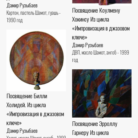
Дамир Рузыбаев
Посвящение Коулмену
Картон, пастель Шамот, гуашь -
Хокинсу Из цикла
1990 год
«Импровизация в джазовом
ключе»
Дамир Рузыбаев
ДВП, масло Шамот, ангоб - 1999
год
Посвящение Билли
Холидей. Из цикла
«Импровизация в джазовом
ключе»
Посвящение Эрроллу
Дамир Рузыбаев
Гарнеру Из цикла