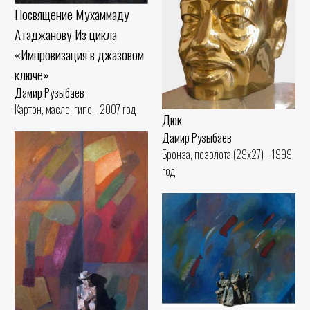
Посвящение Мухаммаду
Атаджанову Из цикла
«Импровизация в джазовом
ключе»
Дамир Рузыбаев
Картон, масло, гипс - 2007 год
Дюк
Дамир Рузыбаев
Бронза, позолота (29x27) - 1999
год