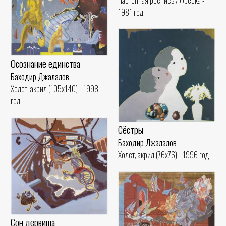
1981 год
Осознание единства
Баходир Джалалов
Холст, акрил (105x140) - 1998
год
Сёстры
Баходир Джалалов
Холст, акрил (76x76) - 1996 год
Сон дервиша