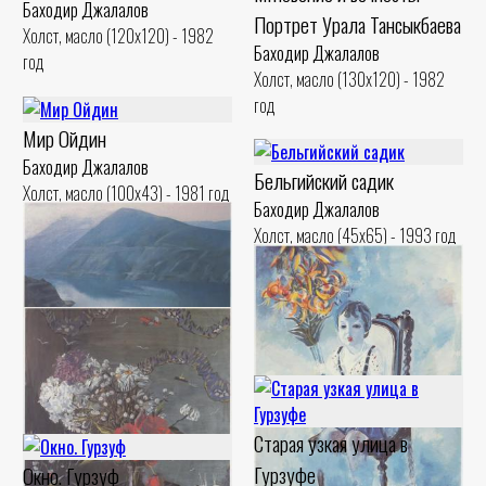
Баходир Джалалов
Портрет Урала Тансыкбаева
Холст, масло (120x120) - 1982
Баходир Джалалов
год
Холст, масло (130x120) - 1982
год
Мир Ойдин
Баходир Джалалов
Бельгийский садик
Холст, масло (100x43) - 1981 год
Баходир Джалалов
Холст, масло (45x65) - 1993 год
Чарвакское водохранилище
Баходир Джалалов
Старая узкая улица в
Холст, масло (45x55) - 1995 год
Гурзуфе
Окно. Гурзуф