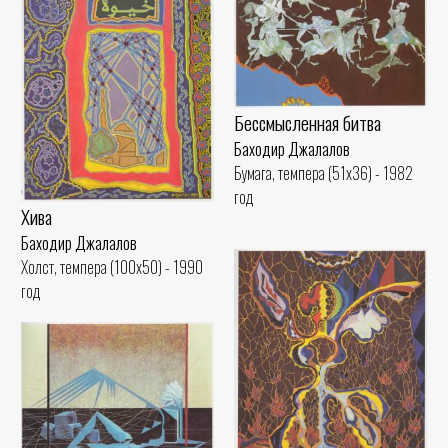
Бессмысленная битва
Баходир Джалалов
Бумага, темпера (51x36) - 1982
год
Хива
Баходир Джалалов
Холст, темпера (100x50) - 1990
год