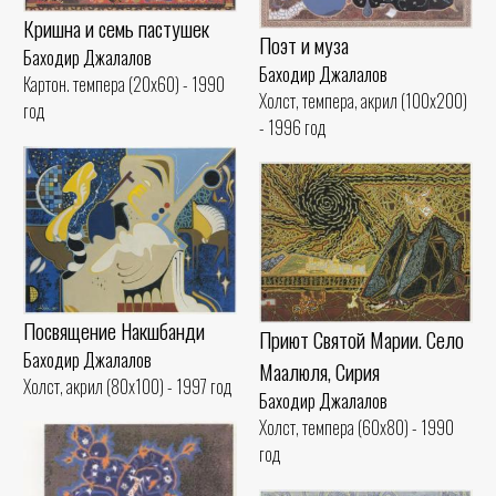
Кришна и семь пастушек
Поэт и муза
Баходир Джалалов
Баходир Джалалов
Картон. темпера (20x60) - 1990
Холст, темпера, акрил (100x200)
год
- 1996 год
Посвящение Накшбанди
Приют Святой Марии. Село
Баходир Джалалов
Маалюля, Сирия
Холст, акрил (80x100) - 1997 год
Баходир Джалалов
Холст, темпера (60x80) - 1990
год