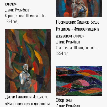
ключе»
Дамир Рузыбаев
Картон, левкас Шамот, ангоб -
Посвящение Сиднею Беше
1994 год
Из цикла «Импровизация в
джазовом ключе»
Дамир Рузыбаев
Холст, масло Шамот, роспись -
1994 год
Диззи Гиллеспи Из цикла
Обертоны
«Импровизация в джазовом
Дамир Рузыбаев