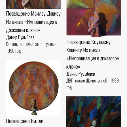
Посвящение Майлзу Дэвису
Из цикла «Импровизация в
джазовом ключе»
Дамир Рузыбаев
Посвящение Коулмену
Картон, пастель Шамот, гуашь -
Хокинсу Из цикла
1990 год
«Импровизация в джазовом
ключе»
Дамир Рузыбаев
ДВП, масло Шамот, ангоб - 1999
год
Посвящение Билли