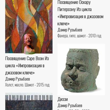
Посвящение Оскару
Питерсону Из цикла
«Импровизация в джазовом
ключе»
Дамир Рузыбаев
Фанера, гипс, шамот - 2010 год
Посвящение Саре Воэн Из
цикла «Импровизация в
джазовом ключе»
Дамир Рузыбаев
Холст, масло. Шамот - 2015 год
Диззи
Дамир Рузыбаев