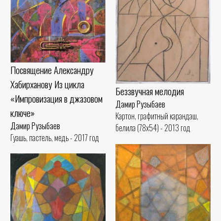
Посвящение Александру
Хабирханову Из цикла
Беззвучная мелодия
«Импровизация в джазовом
Дамир Рузыбаев
ключе»
Картон, графитный карандаш,
Дамир Рузыбаев
белила (78x54) - 2013 год
Гуашь, пастель, медь - 2017 год