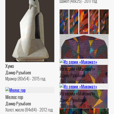
Шамот (48x25) - 2017 год
Маршрут поезда А
Дамир Рузыбаев
Холст, масло (170x27) - 2015 год
Хумо
Из серии «Макомат»
Дамир Рузыбаев
Дамир Рузыбаев
Мрамор (80x54) - 2015 год
ДВП, гуашь - 2015 год
Из серии «Макомат»
Мелос гор
Дамир Рузыбаев
Дамир Рузыбаев
ДВП, гуашь - 2015 год
Холст, масло (84x84) - 2012 год