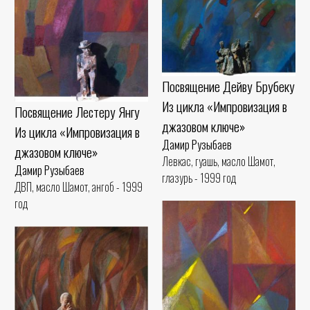
Посвящение Дейву Брубеку
Из цикла «Импровизация в
Посвящение Лестеру Янгу
джазовом ключе»
Из цикла «Импровизация в
Дамир Рузыбаев
джазовом ключе»
Левкас, гуашь, масло Шамот,
Дамир Рузыбаев
глазурь - 1999 год
ДВП, масло Шамот, ангоб - 1999
год