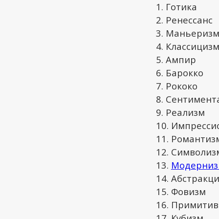
Готика
Ренессанс
Маньериз
Классициз
Ампир
Барокко
Рококо
Сентимент
Реализм
Импресси
Романтиз
Символиз
Модерниз
Абстракц
Фовизм
Примитив
Кубизм