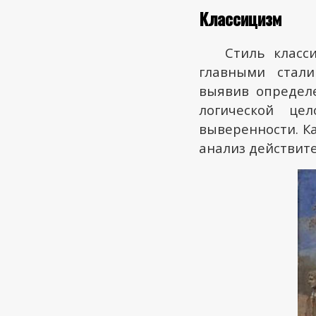
Классицизм
Стиль класс
главными стали
выявив определ
логической цел
выверенности. К
анализ действит