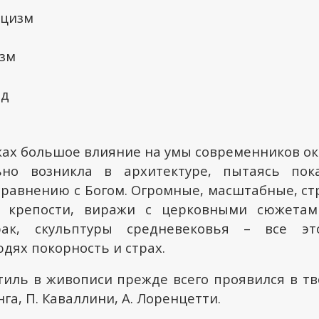
ицизм
зм
нд
ках большое влияние на умы современников ок
ьно возникла в архитектуре, пытаясь по
сравнению с Богом. Огромные, масштабные, с
, крепости, виражи с церковными сюжетам
рак, скульптуры средневековья – все э
дях покорность и страх.
тиль в живописи прежде всего проявился в тв
нга, П. Каваллини, А. Лоренцетти.