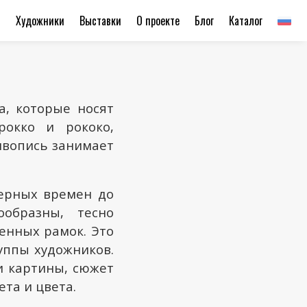
ы
Художники
Выставки
О проекте
Блог
Каталог
а, которые носят
рокко и рококо,
ивопись занимает
щерных времен до
ообразны, тесно
енных рамок. Это
уппы художников.
и картины, сюжет
ета и цвета.