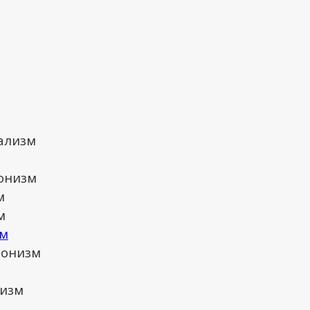
м
м
ализм
онизм
м
м
м
ионизм
изм