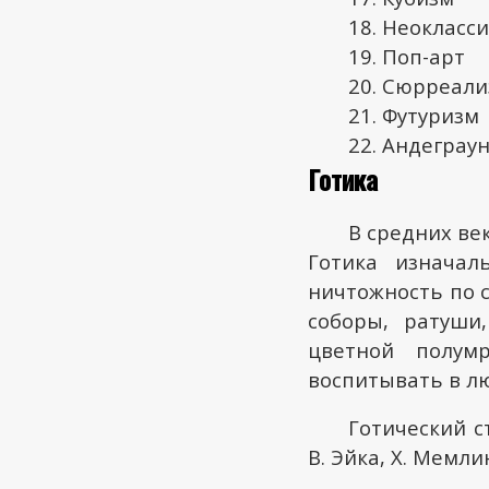
Неокласс
Поп-арт
Сюрреали
Футуризм
Андеграу
Готика
В средних ве
Готика изначал
ничтожность по 
соборы, ратуши
цветной полум
воспитывать в лю
Готический с
В. Эйка, Х. Мемли