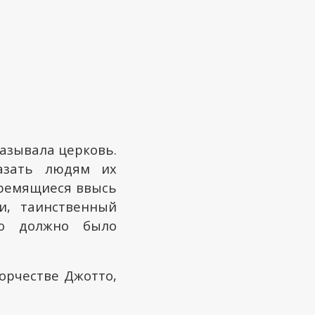
азывала церковь.
казать людям их
тремящиеся ввысь
и, таинственный
то должно было
орчестве Джотто,