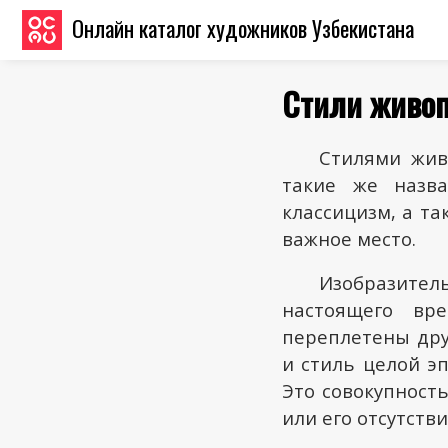
Онлайн каталог художников Узбекистана
Стили живо
Стилями жив
такие же назва
классицизм, а т
важное место.
Изобразител
настоящего вре
переплетены дру
и стиль целой э
Это совокупност
или его отсутств