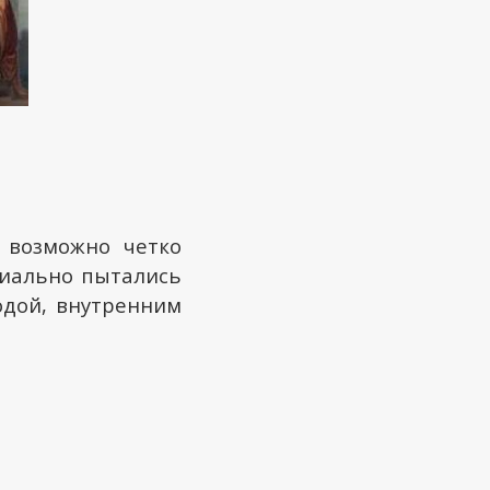
 возможно четко
циально пытались
одой, внутренним