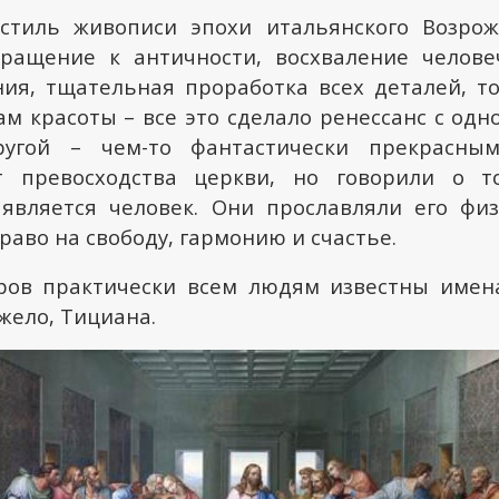
стиль живописи эпохи итальянского Возрож
ращение к античности, восхваление челове
ия, тщательная проработка всех деталей, т
ам красоты – все это сделало ренессанс с одн
угой – чем-то фантастически прекрасны
т превосходства церкви, но говорили о 
является человек. Они прославляли его физ
раво на свободу, гармонию и счастье.
ров практически всем людям известны имена
жело, Тициана.