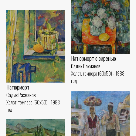
Натюрморт с сиренью
Садик Рахманов
Холст, темпера (60x50) - 1988
год
Натюрморт
Садик Рахманов
Холст, темпера (60x50) - 1988
год