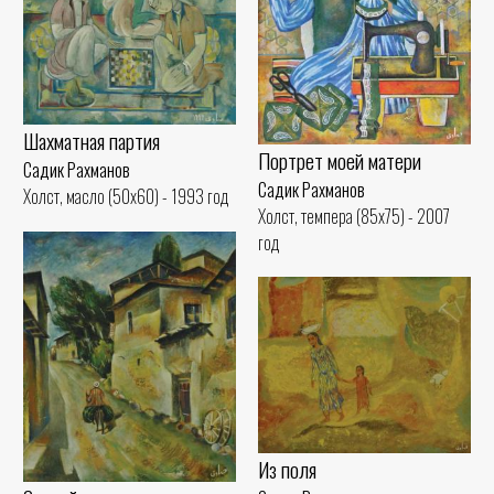
Шахматная партия
Портрет моей матери
Садик Рахманов
Садик Рахманов
Холст, масло (50x60) - 1993 год
Холст, темпера (85x75) - 2007
год
Из поля