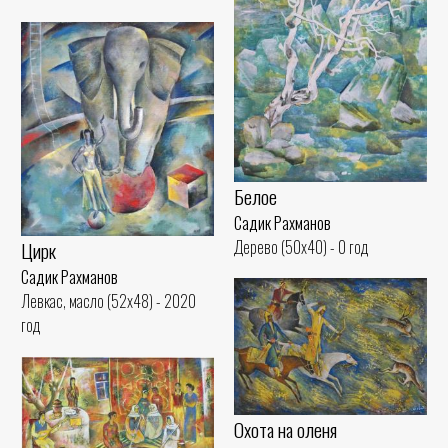
Белое
Садик Рахманов
Дерево (50x40) - 0 год
Цирк
Садик Рахманов
Левкас, масло (52x48) - 2020
год
Охота на оленя