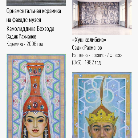
Орнаментальная керамика
на фасаде музея
Камолиддина Бехзода
Садик Рахманов
«Хуш келибсиз»
Керамика - 2006 год
Садик Рахманов
Настенная роспись / фреска
(3x6) - 1982 год