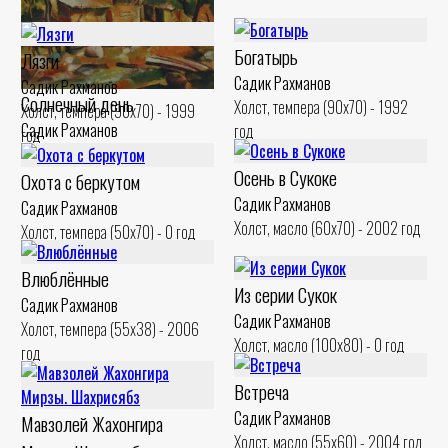
Облачный день
Садик Рахманов
Богатырь
Холст, масло (50x60) - 2000 год
Лязги
Садик Рахманов
Садик Рахманов
Солнечный день
Холст, темпера (90x70) - 1992
Холст, темпера (90x70) - 1999
Садик Рахманов
год
год
Холст, масло (51x60) - 2003 год
Осень в Сукоке
Охота с беркутом
Садик Рахманов
Садик Рахманов
Холст, масло (60x70) - 2002 год
Холст, темпера (50x70) - 0 год
Влюблённые
Из серии Сукок
Садик Рахманов
Садик Рахманов
Холст, темпера (55x38) - 2006
Холст, масло (100x80) - 0 год
год
Встреча
Садик Рахманов
Мавзолей Жахонгира
Холст, масло (55x60) - 2004 год