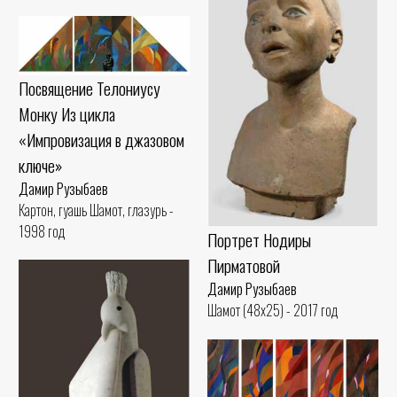
Посвящение Телониусу
Монку Из цикла
«Импровизация в джазовом
ключе»
Дамир Рузыбаев
Картон, гуашь Шамот, глазурь -
1998 год
Портрет Нодиры
Пирматовой
Дамир Рузыбаев
Шамот (48x25) - 2017 год