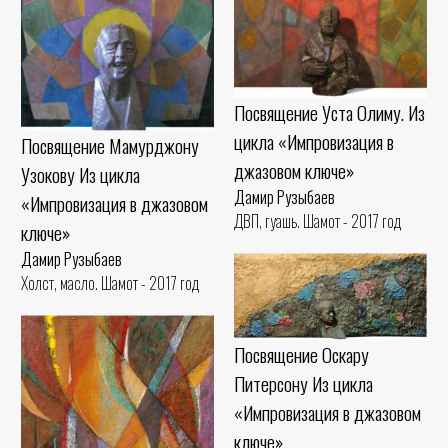
Посвящение Уста Олиму. Из
цикла «Импровизация в
Посвящение Мамурджону
джазовом ключе»
Узокову Из цикла
Дамир Рузыбаев
«Импровизация в джазовом
ДВП, гуашь. Шамот - 2017 год
ключе»
Дамир Рузыбаев
Холст, масло. Шамот - 2017 год
Посвящение Оскару
Питерсону Из цикла
«Импровизация в джазовом
ключе»