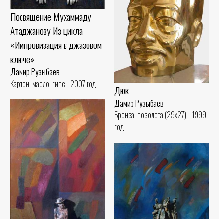
Посвящение Мухаммаду
Атаджанову Из цикла
«Импровизация в джазовом
ключе»
Дамир Рузыбаев
Картон, масло, гипс - 2007 год
Дюк
Дамир Рузыбаев
Бронза, позолота (29x27) - 1999
год