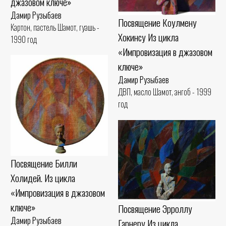
джазовом ключе»
Дамир Рузыбаев
Посвящение Коулмену
Картон, пастель Шамот, гуашь -
Хокинсу Из цикла
1990 год
«Импровизация в джазовом
ключе»
Дамир Рузыбаев
ДВП, масло Шамот, ангоб - 1999
год
Посвящение Билли
Холидей. Из цикла
«Импровизация в джазовом
ключе»
Посвящение Эрроллу
Дамир Рузыбаев
Гарнеру Из цикла