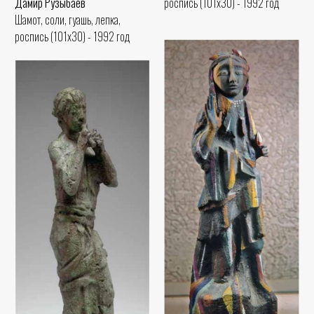
роспись (101x30) - 1992 год
Дамир Рузыбаев
Шамот, соли, гуашь, лепка,
роспись (101x30) - 1992 год