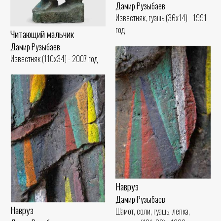
Дамир Рузыбаев
Известняк, гуашь (36x14) - 1991
год
Читающий мальчик
Дамир Рузыбаев
Известняк (110x34) - 2007 год
Навруз
Дамир Рузыбаев
Навруз
Шамот, соли, гуашь, лепка,