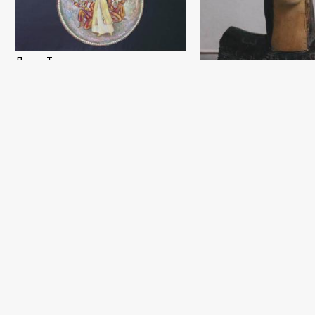
Лязги. Триптих
Садик Рахманов
Холст, темпера - 2015 год
Портрет царицы Тумар
Садик Рахманов
Дерево (35x20) - 1998 год
Из серии Сукок. Рисунок
Садик Рахманов
Чёрная бумага, карандаш (29x39) - 0 год