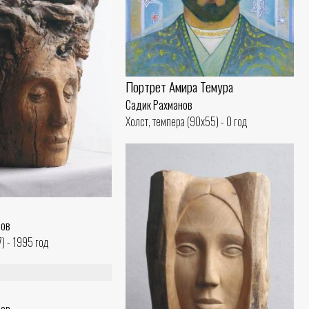
Портрет Амира Темура
Садик Рахманов
Холст, темпера (90x55) - 0 год
нов
) - 1995 год