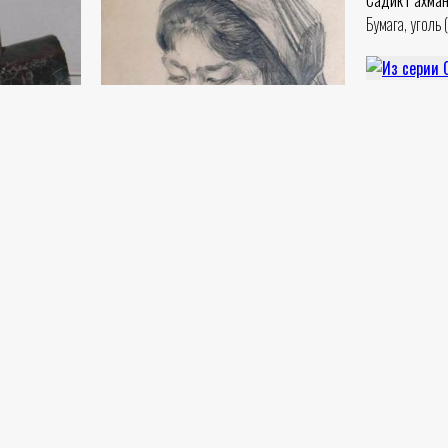
Садик Рахма
Бумага, уголь 
Из серии Су
Садик Рахма
Чёрная бумага
ис
Из серии Су
Садик Рахма
Чёрная бумага
Портрет сестры
Садик Рахманов
Бумага, карандаш (31x22) - 1975 год