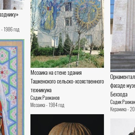
разднику»
 - 1986 год
Мозаика на стене здания
Орнаментал
Ташкенского сельско-хозяственного
фасаде муз
техникума
Бехзода
Садик Рахманов
Садик Рахма
Мозаика - 1984 год
Керамика - 2