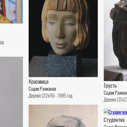
год
Красавица
Грусть
Садик Рахманов
Садик Рахма
Дерево (22x16) - 1995 год
Дерево (37x27
Студентка