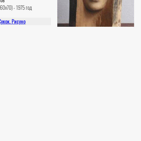
нов
(60x70) - 1975 год
кок. Рисуно
нов
, карандаш (29x39) - 0 год
Невеста
Садик Рахманов
кок, Рисунок
Дерево (27x16) - 1993 год
нов
, карандаш (29x39) - 0 год