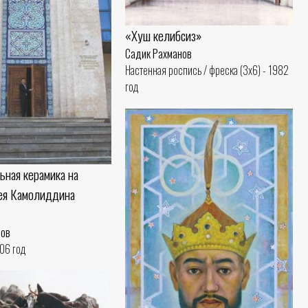
«Хуш келибсиз»
Садик Рахманов
Настенная роспись / фреска (3x6) - 1982
год
ьная керамика на
ея Камолиддина
нов
006 год