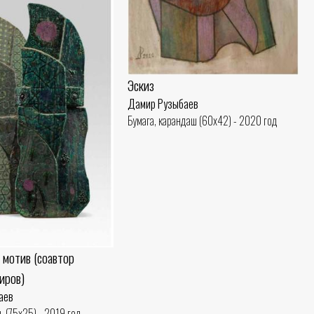
Эскиз
Дамир Рузыбаев
Бумага, карандаш (60x42) - 2020 год
 мотив (соавтор
иров)
аев
ь (75x25) - 2019 год