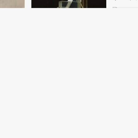
Эскиз
Дамир Рузыб
Бумага, каран
Хрустальный ангел
Дамир Рузыбаев
 2020 год
Хрусталь (154x40) - 2019 год