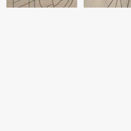
Эскиз
Дамир Рузыбаев
Бумага, карандаш (59x65) - 2018 год
Риштанский мотив (соавтор
Алишер Назиров)
Эскиз
Дамир Рузыбаев
Дамир Рузыбаев
Шамот, глазурь (75x25) - 2019 год
Бумага, карандаш (60x42) -
Играющий ангел
Дамир Рузыбаев
Шамот, стекло (50x9) - 2003 год