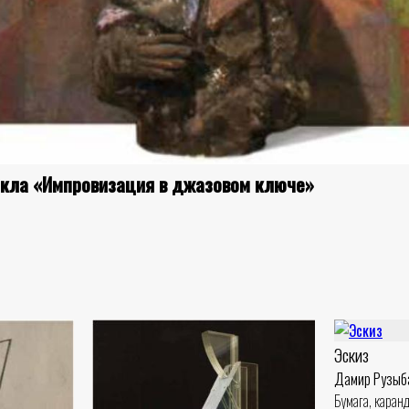
икла «Импровизация в джазовом ключе»
Эскиз
Дамир Рузыб
Бумага, каран