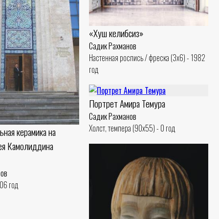
«Хуш келибсиз»
Садик Рахманов
Настенная роспись / фреска (3x6) - 1982
год
Портрет Амира Темура
Садик Рахманов
Холст, темпера (90x55) - 0 год
ьная керамика на
ея Камолиддина
нов
006 год