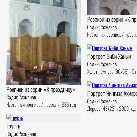
Росписи из серии «К п
Садик Рахманов
Настенная роспись / фреска
Портрет Биби Ханым
Садик Рахманов
Холст, темпера (90x55) - 0 
Росписи из серии «К празднику»
Портрет Чингиза Ахмар
Садик Рахманов
Садик Рахманов
Настенная роспись / фреска - 1986 год
Дерево (43x22) - 2000 год
Грусть
Садик Рахманов