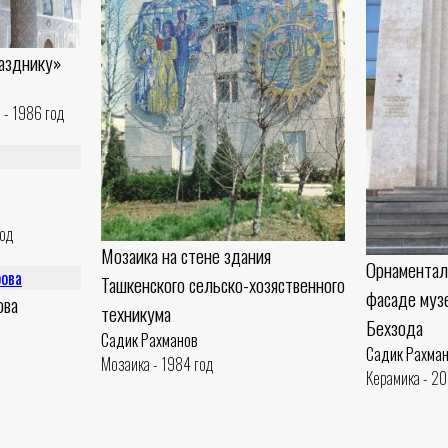
разднику»
 - 1986 год
год
Мозаика на стене здания
Орнаментал
Ташкенского сельско-хозяственного
фасаде муз
ова
техникума
Бехзода
Садик Рахманов
Садик Рахма
Мозаика - 1984 год
Керамика - 2