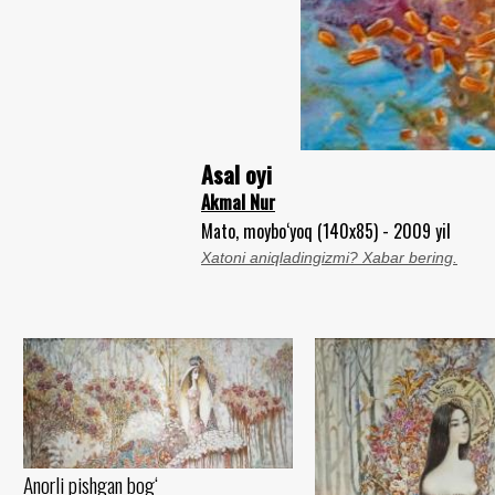
Asal oyi
Akmal Nur
Mato, moybo‘yoq (140x85) - 2009 yil
Xatoni aniqladingizmi? Xabar bering.
Anorli pishgan bog‘