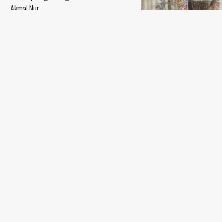
Akmal Nur
Mato, moybo‘yoq - 2020 yil
Сhilim chakuvchi
Akmal Nur
Mato, moybo‘yoq (150x110) - 2009 yil
Muhabbat bog‘i
Akmal Nur
Mato, moybo‘yoq - 2020 yil