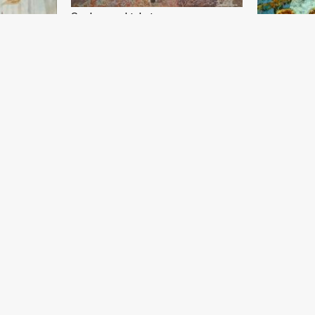
Oq devor oshiqlari
Akmal Nur
Mato, moybo‘yoq - 2020 yil
Hayot tegir
Akmal Nur
Mato, moybo‘y
Tepaliklar or
Akmal Nur
Mato, moybo‘yo