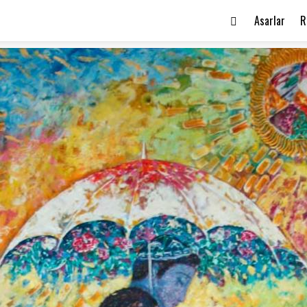
Asarlar
R