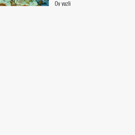
Oy yuzli
Akmal Nur
Mato, moybo‘yoq (110x85) - 2009 yil
mon
Qaynona-kelin
oq (130x150) - 2009 yil
Akmal Nur
Mato, moybo‘yoq (110x140) - 2009 yil
asidagi uy
q (61x71) - 2009 yil