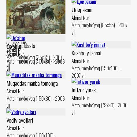
Доиракаш
Akmal Nur
Mato, moybo‘yoq (85x55) - 2007
yil
Uchrashuv
Yozgi guldasta
Qo‘shiq
Akmal Nur
Xushbo’y jannat
Akmal Nur
Akmal Nur
Mato, moybo‘yoq (35x55) - 2007
Akmal Nur
Mato, moybo‘yoq (90x60) - 2007
Mato, moybo‘yoq (100x80) - 2006
yil
Mato, moybo‘yoq (150x100) -
yil
yil
2007 yil
Muqaddas manba tomonga
Intizor yurak
Akmal Nur
Akmal Nur
Mato, moybo‘yoq (150x80) - 2006
Mato, moybo‘yoq (79x90) - 2006
yil
yil
Vodiy ayollari
Akmal Nur
Mato, moybo‘yoq (100x100) -