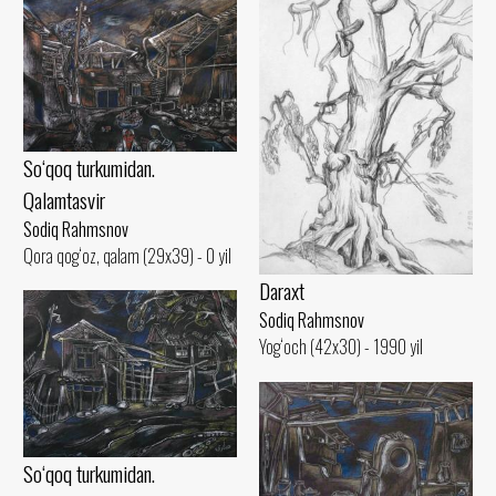
So‘qoq turkumidan.
Qalamtasvir
Sodiq Rahmsnov
Qora qog‘oz, qalam (29x39) - 0 yil
Daraxt
Sodiq Rahmsnov
Yog‘och (42x30) - 1990 yil
So‘qoq turkumidan.