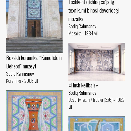
Toshkent qishloq xo‘jaligi
texnikumi binosi devoridagi
mozaika
Sodiq Rahmsnov
Mozaika - 1984 yil
Bezakli keramika. “Kamoliddin
Behzod” muzeyi
Sodiq Rahmsnov
Keramika - 2006 yil
«Hush kelibsiz»
Sodiq Rahmsnov
Devoriy rasm / freska (3x6) - 1982
yil