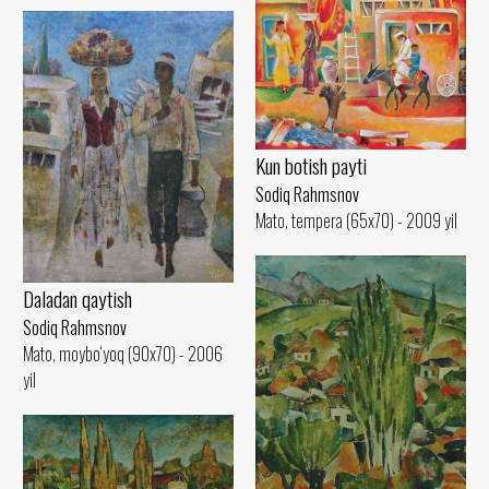
Kun botish payti
Sodiq Rahmsnov
Mato, tempera (65x70) - 2009 yil
Daladan qaytish
Sodiq Rahmsnov
Mato, moybo‘yoq (90x70) - 2006
yil