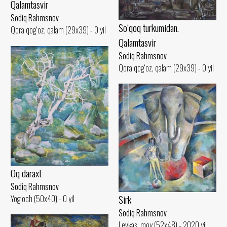
Qalamtasvir
Sodiq Rahmsnov
So‘qoq turkumidan.
Qora qog‘oz, qalam (29x39) - 0 yil
Qalamtasvir
Sodiq Rahmsnov
Qora qog‘oz, qalam (29x39) - 0 yil
Oq daraxt
Sodiq Rahmsnov
Sirk
Yog‘och (50x40) - 0 yil
Sodiq Rahmsnov
Levkas, moy (52x48) - 2020 yil