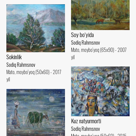
Soy bo‘yida
Sodiq Rahmsnov
Mato, moybo‘yoq (65x90) - 2007
Sokinlik
yil
Sodiq Rahmsnov
Mato, moybo‘yoq (50x60) - 2017
yil
Kuz natyurmorti
Sodiq Rahmsnov