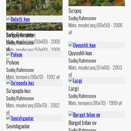
So‘qoq
Sodiq Rahmsnov
Mato, moybo‘yoq (60x50) - 2006
Bulutli kun
yil
So‘qoq teraklari
Sodiq Rahmsnov
Mato, moybo‘yoq (50x60) - 2000
Sodiq Rahmsnov
yil
Mato, moybo‘yoq (50x60) - 2000
Quyoshli kun
yil
Sodiq Rahmsnov
Polvon
Mato, moybo‘yoq (51x60) - 2003
Sodiq Rahmsnov
yil
Mato, tempera (90x70) - 1992 yil
Lazgi
So‘qoqda kuz
Sodiq Rahmsnov
Sodiq Rahmsnov
Mato, tempera (90x70) - 1999 yil
Mato, moybo‘yoq (60x70) - 2002
yil
Burgut bilan ov
Sevishganlar
Sodiq Rahmsnov