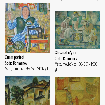
Shaxmat o‘yini
Onam portreti
Sodiq Rahmsnov
Sodiq Rahmsnov
Mato, moybo‘yoq (50x60) - 1993
Mato, tempera (85x75) - 2007 yil
yil