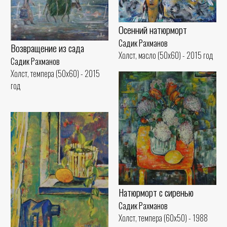
Осенний натюрморт
Садик Рахманов
Возвращение из сада
Холст, масло (50x60) - 2015 год
Садик Рахманов
Холст, темпера (50x60) - 2015
год
Натюрморт с сиренью
Садик Рахманов
Холст, темпера (60x50) - 1988