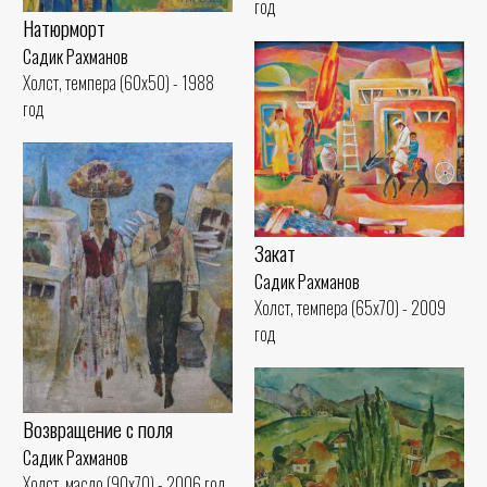
год
Натюрморт
Садик Рахманов
Холст, темпера (60x50) - 1988
год
Закат
Садик Рахманов
Холст, темпера (65x70) - 2009
год
Возвращение с поля
Садик Рахманов
Холст, масло (90x70) - 2006 год