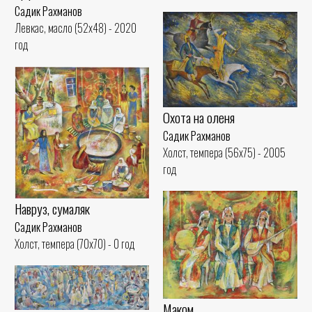
Садик Рахманов
Левкас, масло (52x48) - 2020
год
Охота на оленя
Садик Рахманов
Холст, темпера (56x75) - 2005
год
Навруз, сумаляк
Садик Рахманов
Холст, темпера (70x70) - 0 год
Маком