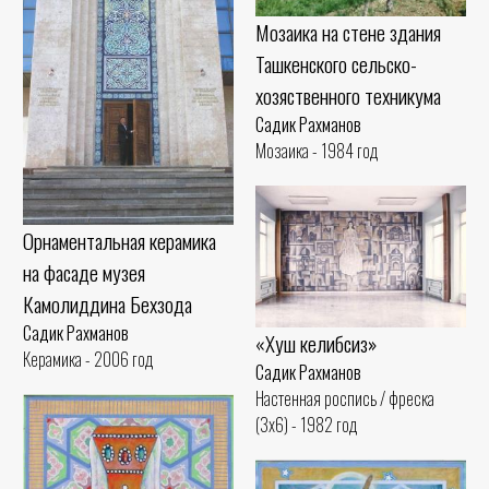
Мозаика на стене здания
Ташкенского сельско-
хозяственного техникума
Садик Рахманов
Мозаика - 1984 год
Орнаментальная керамика
на фасаде музея
Камолиддина Бехзода
Садик Рахманов
«Хуш келибсиз»
Керамика - 2006 год
Садик Рахманов
Настенная роспись / фреска
(3x6) - 1982 год