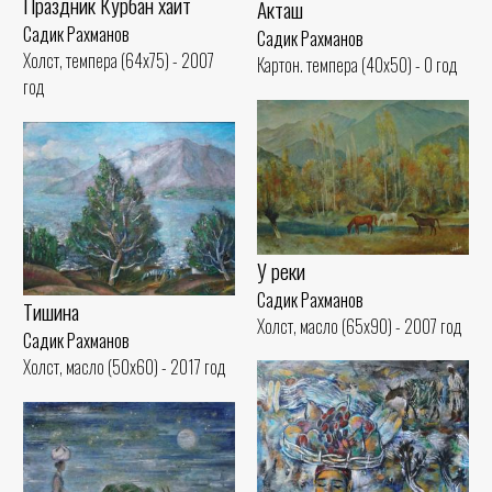
Праздник Курбан хаит
Акташ
Садик Рахманов
Садик Рахманов
Холст, темпера (64x75) - 2007
Картон. темпера (40x50) - 0 год
год
У реки
Садик Рахманов
Тишина
Холст, масло (65x90) - 2007 год
Садик Рахманов
Холст, масло (50x60) - 2017 год