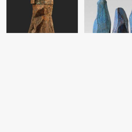
Figura
Damir Ruzibaev
Shamot (77x23) - 2019 yil
Uch gratsiya
Damir Ruzibaev
Shamot, sir, moybo‘yoq (49x3