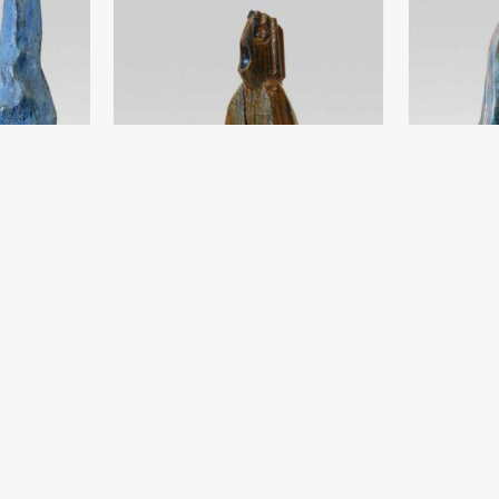
Kompozitsiy
Damir Ruzibae
Ruh faryodi. Munkka taqlid
0) - 2018 yil
Shamot, moybo
Damir Ruzibaev
Shamot, sir (78x25) - 2019 yil