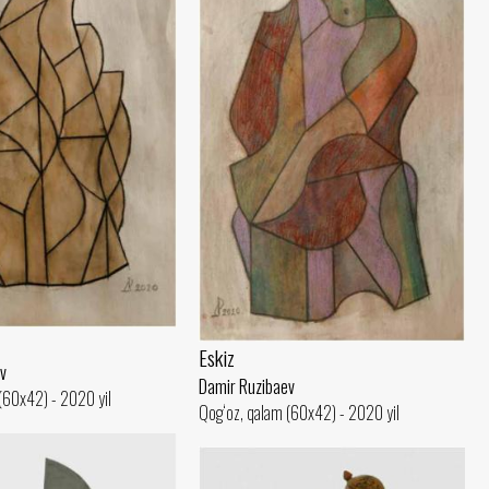
Eskiz
v
Damir Ruzibaev
(60x42) - 2020 yil
Qog‘oz, qalam (60x42) - 2020 yil