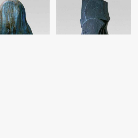
a 3
Kompozitsiya
v
Damir Ruzibaev
‘yoq (40x30) - 2018 yil
Shamot, angob (79x30) - 2018 yil