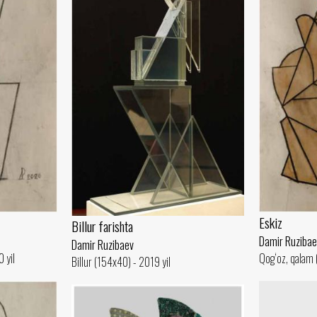
Eskiz
Billur farishta
Damir Ruzibae
Damir Ruzibaev
 yil
Qog‘oz, qalam 
Billur (154x40) - 2019 yil