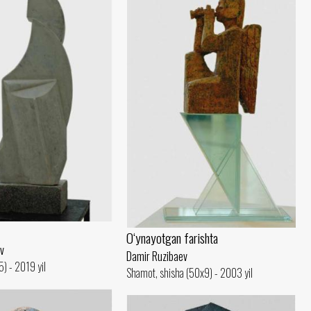
O‘ynayotgan farishta
v
Damir Ruzibaev
) - 2019 yil
Shamot, shisha (50x9) - 2003 yil