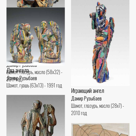
Амир Тимур
Трио
Дамир Рузыбаев
Шамот, глазурь (42x22) - 2015
Дамир Рузыбаев
Два ангела
год
Шамот, глазурь, масло (58x32) -
Дамир Рузыбаев
2017 год
Шамот, гуашь (63x13) - 1991 год
Играющий ангел
Дамир Рузыбаев
Шамот, глазурь, масло (28x7) -
2010 год