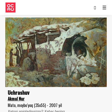
☰
Uchrashuv
Akmal Nur
Mato, moybo‘yoq (35x55) - 2007 yil
Xatoni aniqladingizmi? Xabar bering.