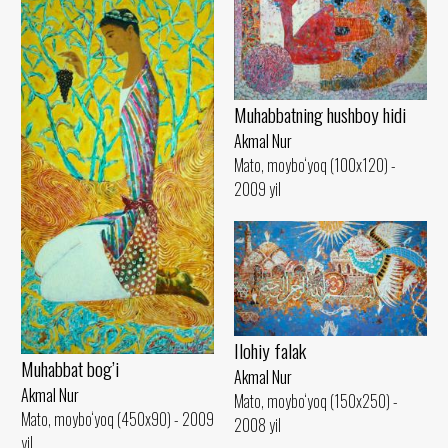
Muhabbatning hushboy hidi
Akmal Nur
Mato, moybo‘yoq (100x120) -
2009 yil
Ilohiy falak
Muhabbat bog’i
Akmal Nur
Akmal Nur
Mato, moybo‘yoq (150x250) -
Mato, moybo‘yoq (450x90) - 2009
2008 yil
yil