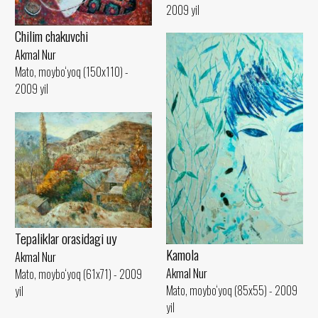
2009 yil
Сhilim chakuvchi
Akmal Nur
Mato, moybo‘yoq (150x110) -
2009 yil
Tepaliklar orasidagi uy
Kamola
Akmal Nur
Akmal Nur
Mato, moybo‘yoq (61x71) - 2009
Mato, moybo‘yoq (85x55) - 2009
yil
yil