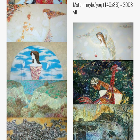
Mato, moybo‘yoq (140x88) - 2008
yil
Sharqdagi bog’da
Akmal Nur
Mato, moybo‘yoq (100x130) -
2008 yil
Ma’buda
Akmal Nur
Mato, moybo‘yoq (90x105) - 2008
Mening bog’imdagi farishta
yil
Akmal Nur
Mato, moybo‘yoq (100x120) -
2008 yil
Muhabbat uchun
Akmal Nur
Mato, moybo‘yoq (120x100) -
Daryo