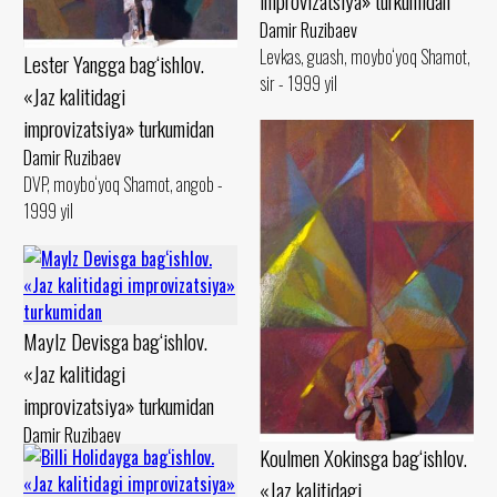
improvizatsiya» turkumidan
Damir Ruzibaev
Levkas, guash, moybo‘yoq Shamot,
Lester Yangga bag‘ishlov.
sir - 1999 yil
«Jaz kalitidagi
improvizatsiya» turkumidan
Damir Ruzibaev
DVP, moybo‘yoq Shamot, angob -
1999 yil
Maylz Devisga bag‘ishlov.
«Jaz kalitidagi
improvizatsiya» turkumidan
Damir Ruzibaev
Koulmen Xokinsga bag‘ishlov.
Karton, pastel Shamot, guash -
«Jaz kalitidagi
1990 yil