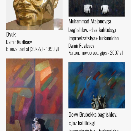
Muhammad Atajonovga
bag‘ishlov. «Jaz kalitidagi
Dyuk
improvizatsiya» turkumidan
Damir Ruzibaev
Damir Ruzibaev
Bronza, zarhal (29x27) - 1999 yil
Karton, moybo‘yoq, gips - 2007 yil
Deyv Brubekka bag‘ishlov.
«Jaz kalitidagi