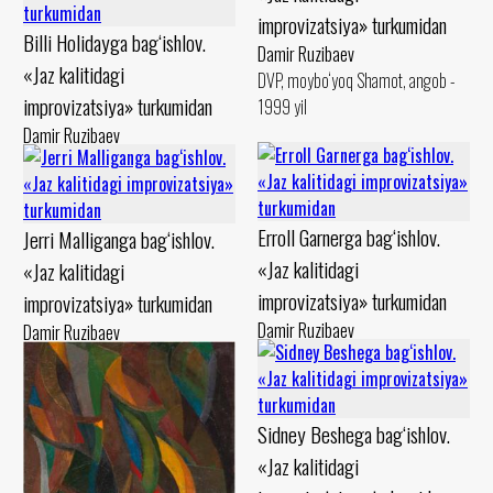
improvizatsiya» turkumidan
Billi Holidayga bag‘ishlov.
Damir Ruzibaev
«Jaz kalitidagi
DVP, moybo‘yoq Shamot, angob -
improvizatsiya» turkumidan
1999 yil
Damir Ruzibaev
Mato, moybo‘yoq Shamot, angob -
1999 yil
Erroll Garnerga bag‘ishlov.
Jerri Malliganga bag‘ishlov.
«Jaz kalitidagi
«Jaz kalitidagi
improvizatsiya» turkumidan
improvizatsiya» turkumidan
Damir Ruzibaev
Damir Ruzibaev
Mato, moybo‘yoq Shamot, angob -
Karton, levkas Shamot, angob -
1994 yil
1994 yil
Sidney Beshega bag‘ishlov.
«Jaz kalitidagi