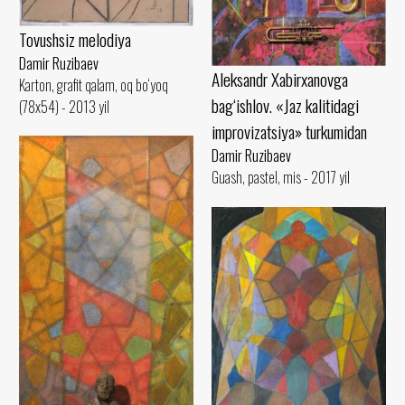
Tovushsiz melodiya
Damir Ruzibaev
Aleksandr Xabirxanovga
Karton, grafit qalam, oq bo‘yoq
bag‘ishlov. «Jaz kalitidagi
(78x54) - 2013 yil
improvizatsiya» turkumidan
Damir Ruzibaev
Guash, pastel, mis - 2017 yil