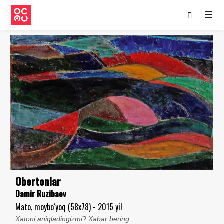
☰
Obertonlar
Damir Ruzibaev
Mato, moybo‘yoq (58x78) - 2015 yil
Xatoni aniqladingizmi? Xabar bering.