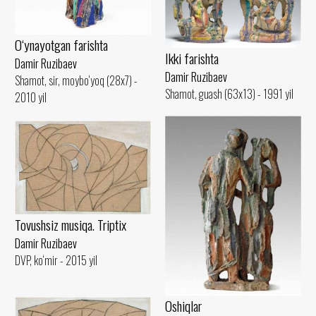
O‘ynayotgan farishta
Ikki farishta
Damir Ruzibaev
Damir Ruzibaev
Shamot, sir, moybo‘yoq (28x7) -
Shamot, guash (63x13) - 1991 yil
2010 yil
Tovushsiz musiqa. Triptix
Damir Ruzibaev
DVP, ko‘mir - 2015 yil
Oshiqlar