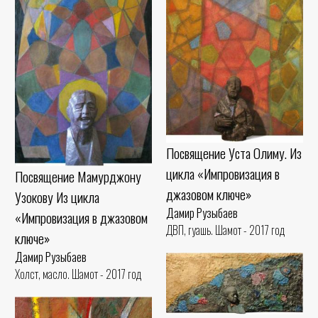
Посвящение Уста Олиму. Из
цикла «Импровизация в
Посвящение Мамурджону
джазовом ключе»
Узокову Из цикла
Дамир Рузыбаев
«Импровизация в джазовом
ДВП, гуашь. Шамот - 2017 год
ключе»
Дамир Рузыбаев
Холст, масло. Шамот - 2017 год