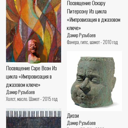
Посвящение Оскару
Питерсону Из цикла
«Импровизация в джазовом
ключе»
Дамир Рузыбаев
Фанера, гипс, шамот - 2010 год
Посвящение Саре Воэн Из
цикла «Импровизация в
джазовом ключе»
Дамир Рузыбаев
Холст, масло. Шамот - 2015 год
Диззи
Дамир Рузыбаев