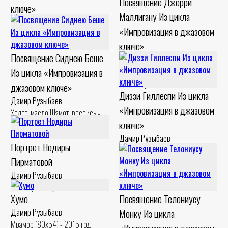
Посвящение Джерри
ключе»
Маллигану Из цикла
Дамир Рузыбаев
«Импровизация в джазовом
Холст, масло Шамот, ангоб - 1994
ключе»
год
Посвящение Сиднею Беше
Дамир Рузыбаев
Из цикла «Импровизация в
Картон, левкас Шамот, ангоб -
1994 год
джазовом ключе»
Диззи Гиллеспи Из цикла
Дамир Рузыбаев
«Импровизация в джазовом
Холст, масло Шамот, роспись -
ключе»
1994 год
Дамир Рузыбаев
Портрет Нодиры
Холст, масло Шамот, ангобы,
Пирматовой
роспись - 1993 год
Дамир Рузыбаев
Шамот (48x25) - 2017 год
Хумо
Посвящение Телониусу
Дамир Рузыбаев
Монку Из цикла
Мрамор (80x54) - 2015 год