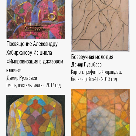
Посвящение Александру
Хабирханову Из цикла
Беззвучная мелодия
«Импровизация в джазовом
Дамир Рузыбаев
ключе»
Картон, графитный карандаш,
Дамир Рузыбаев
белила (78x54) - 2013 год
Гуашь, пастель, медь - 2017 год