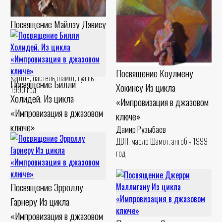
Посвящение Майлзу Дэвису
Из цикла «Импровизация в
джазовом ключе»
Дамир Рузыбаев
Посвящение Коулмену
Картон, пастель Шамот, гуашь -
Посвящение Билли
Хокинсу Из цикла
1990 год
Холидей. Из цикла
«Импровизация в джазовом
«Импровизация в джазовом
ключе»
ключе»
Дамир Рузыбаев
Дамир Рузыбаев
ДВП, масло Шамот, ангоб - 1999
Холст, масло Шамот, ангоб - 1999
год
год
Посвящение Эрроллу
Гарнеру Из цикла
«Импровизация в джазовом