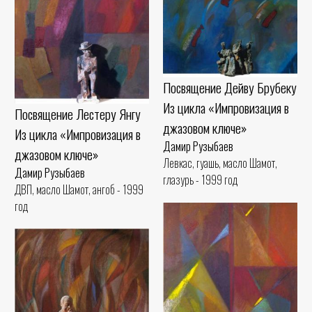
Посвящение Дейву Брубеку
Из цикла «Импровизация в
Посвящение Лестеру Янгу
джазовом ключе»
Из цикла «Импровизация в
Дамир Рузыбаев
джазовом ключе»
Левкас, гуашь, масло Шамот,
Дамир Рузыбаев
глазурь - 1999 год
ДВП, масло Шамот, ангоб - 1999
год