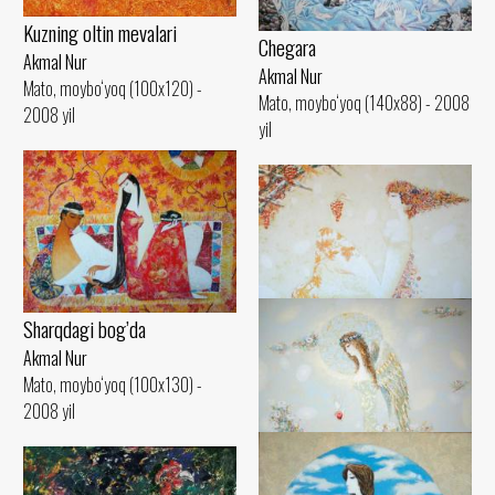
Kuzning oltin mevalari
Chegara
Akmal Nur
Akmal Nur
Mato, moybo‘yoq (100x120) -
Mato, moybo‘yoq (140x88) - 2008
2008 yil
yil
Sharqdagi bog’da
Akmal Nur
Ma’buda
Mato, moybo‘yoq (100x130) -
Akmal Nur
2008 yil
Mato, moybo‘yoq (90x105) - 2008
yil
Mening bog’imdagi farishta