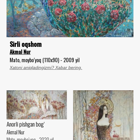
Sirli oqshom
Akmal Nur
Mato, moybo‘yoq (110x90) - 2009 yil
Xatoni aniqladingizmi? Xabar bering.
Anorli pishgan bog‘
Akmal Nur
Mato, moybo‘yoq - 2020 yil