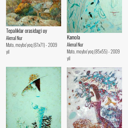
Tepaliklar orasidagi uy
Kamola
Akmal Nur
Akmal Nur
Mato, moybo‘yoq (61x71) - 2009
Mato, moybo‘yoq (85x55) - 2009
yil
yil