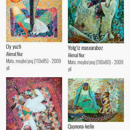
Oy yuzli
Yolg‘iz masxaraboz
Akmal Nur
Akmal Nur
Mato, moybo‘yoq (110x85) - 2009
Mato, moybo‘yoq (190x80) - 2009
yil
yil
Qaynona-kelin