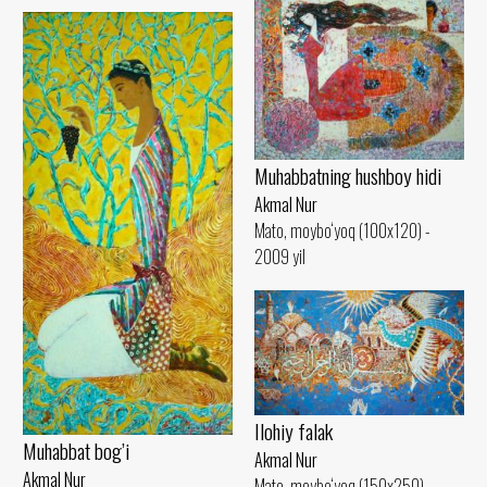
Muhabbatning hushboy hidi
Akmal Nur
Mato, moybo‘yoq (100x120) -
2009 yil
Ilohiy falak
Muhabbat bog’i
Akmal Nur
Akmal Nur
Mato, moybo‘yoq (150x250) -