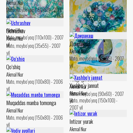
Akmal Nur
Mato, moybo‘yoq (150x80) - 2007
yil
Momaqaymoq
Uchrashuv
Akmal Nur
Mato, moybo‘yoq (110x100) - 2007
Akmal Nur
Доиракаш
yil
Mato, moybo‘yoq (35x55) - 2007
Akmal Nur
yil
Mato, moybo‘yoq (85x55) - 2007
yil
Qo‘shiq
Akmal Nur
Yozgi guldasta
Mato, moybo‘yoq (100x80) - 2006
Xushbo’y jannat
Akmal Nur
yil
Akmal Nur
Mato, moybo‘yoq (90x60) - 2007
Mato, moybo‘yoq (150x100) -
yil
Muqaddas manba tomonga
2007 yil
Akmal Nur
Mato, moybo‘yoq (150x80) - 2006
Intizor yurak
yil
Akmal Nur