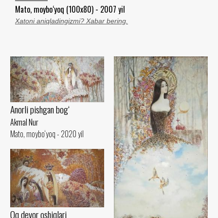
Mato, moybo‘yoq (100x80) - 2007 yil
Xatoni aniqladingizmi? Xabar bering.
Anorli pishgan bog‘
Akmal Nur
Mato, moybo‘yoq - 2020 yil
Oq devor oshiqlari