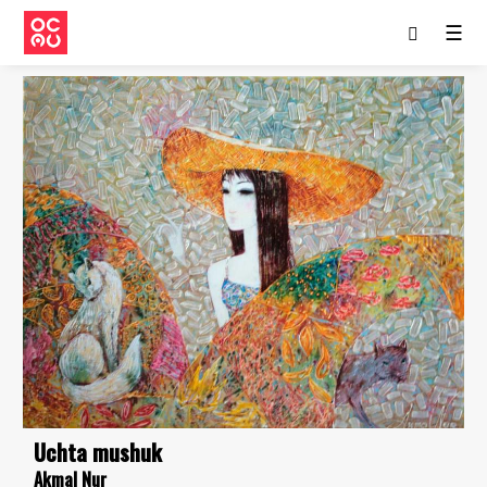
☰
Uchta mushuk
Akmal Nur