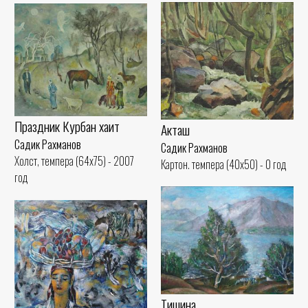
Праздник Курбан хаит
Акташ
Садик Рахманов
Садик Рахманов
Холст, темпера (64x75) - 2007
Картон. темпера (40x50) - 0 год
год
Тишина