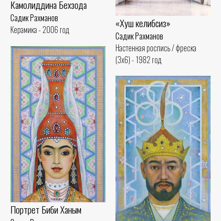
Камолиддина Бехзода
Садик Рахманов
«Хуш келибсиз»
Керамика - 2006 год
Садик Рахманов
Настенная роспись / фреска
(3x6) - 1982 год
Портрет Биби Ханым