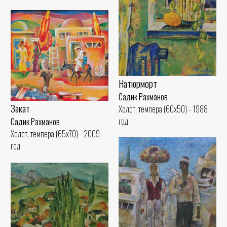
Натюрморт
Садик Рахманов
Закат
Холст, темпера (60x50) - 1988
год
Садик Рахманов
Холст, темпера (65x70) - 2009
год