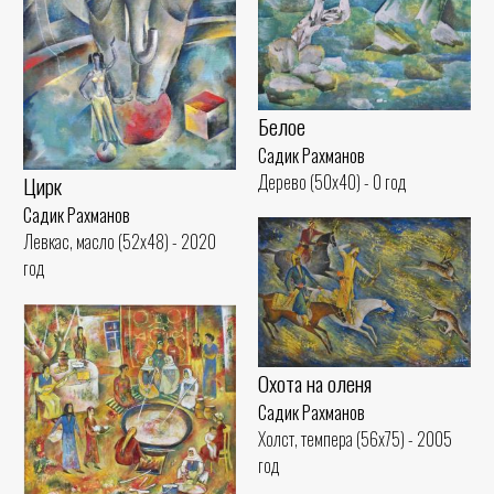
Белое
Садик Рахманов
Дерево (50x40) - 0 год
Цирк
Садик Рахманов
Левкас, масло (52x48) - 2020
год
Охота на оленя
Садик Рахманов
Холст, темпера (56x75) - 2005
год