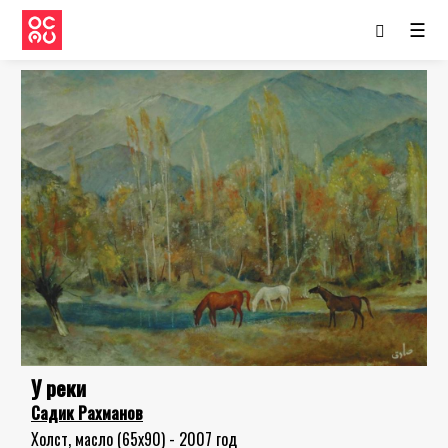
☰
У реки
Садик Рахманов
Холст, масло (65x90) - 2007 год