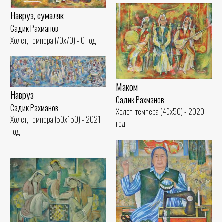
Навруз, сумаляк
Садик Рахманов
Холст, темпера (70x70) - 0 год
Маком
Навруз
Садик Рахманов
Садик Рахманов
Холст, темпера (40x50) - 2020
Холст, темпера (50x150) - 2021
год
год